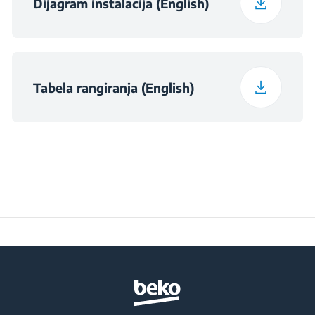
Težina upakovanog
Dijagram instalacija (English)
12 kg
uređaja
Dimenzije otvora
h×560×490
(ŠxVxD) (mm)
Tabela rangiranja (English)