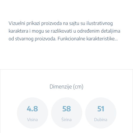
Vizuelni prikazi proizvoda na sajtu su ilustrativnog
karaktera i mogu se razlikovati u određenim detaljima
od stvarnog proizvoda. Funkcionalne karakteristike
navedene u opisu ostaju iste. Za tačan izgled proizvoda,
molimo da ga proverite u prodavnici.
Dimenzije (cm)
4.8
58
51
Visina
Širina
Dubina