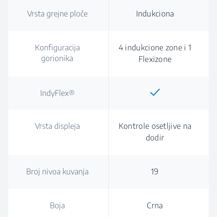
Vrsta grejne ploče
Indukciona
Konfiguracija
4 indukcione zone i 1
gorionika
Flexizone
IndyFlex®
Vrsta displeja
Kontrole osetljive na
dodir
Broj nivoa kuvanja
19
Boja
Crna