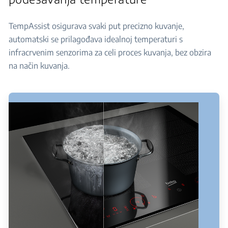
TempAssist osigurava svaki put precizno kuvanje,
automatski se prilagođava idealnoj temperaturi s
infracrvenim senzorima za celi proces kuvanja, bez obzira
na način kuvanja.