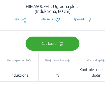
HII64500FHT: Ugradna ploča
(Indukciona, 60 cm)
Deli
Lista želja
Uporedi
Gde kupiti
Vrsta grejne ploče
Broj nivoa kuvanja
Vrsta displej
Kontrole osetlj
Indukciona
19
dodir