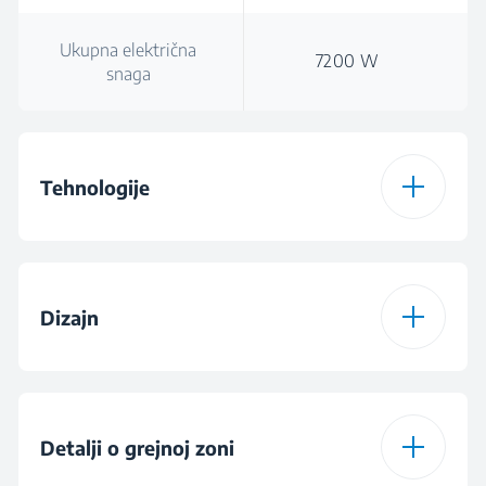
Ukupna električna
7200 W
snaga
Tehnologije
Vrsta grejne ploče
Indukciona
Dizajn
IndyFlex®
Dizajn gorionika
Staklo
Boja
Crna
Detalji o grejnoj zoni