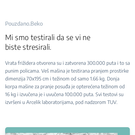
Pouzdano.Beko
Mi smo testirali da se vi ne
biste stresirali.
Vrata frižidera otvorena su i zatvorena 300.000 puta i to sa
punim policama. Veš mašina je testirana pranjem prostirke
dimenzija 70x195 cm i težinom od samo 1.66 kg. Donja
korpa mašine za pranje posuđa je opterećena težinom od
16 kg i izvučena je i uvučena 100.000 puta. Svi testovi su
izvršeni u Arcelik laboratorijama, pod nadzorom TUV.