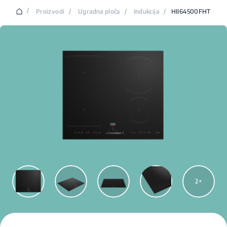
/
Proizvodi
/
Ugradna ploča
/
Indukcija
/
HII64500FHT
2