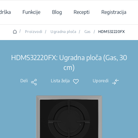
drška
Funkcije
Blog
Recepti
Registracija
/
Proizvodi
/
Ugradna ploča
/
Gas
/
HDMS32220FX
HDMS32220FX: Ugradna ploča (Gas, 30
cm)
Deli
Lista želja
Uporedi