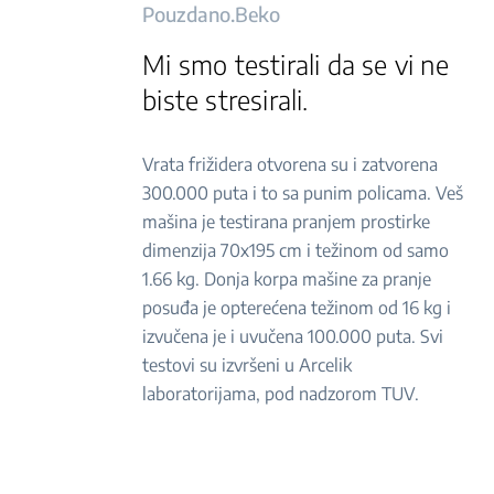
Pouzdano.Beko
Mi smo testirali da se vi ne
biste stresirali.
Vrata frižidera otvorena su i zatvorena
300.000 puta i to sa punim policama. Veš
mašina je testirana pranjem prostirke
dimenzija 70x195 cm i težinom od samo
1.66 kg. Donja korpa mašine za pranje
posuđa je opterećena težinom od 16 kg i
izvučena je i uvučena 100.000 puta. Svi
testovi su izvršeni u Arcelik
laboratorijama, pod nadzorom TUV.