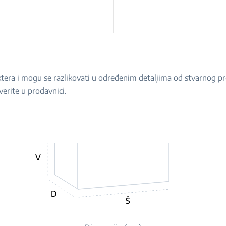
raktera i mogu se razlikovati u određenim detaljima od stvarnog 
verite u prodavnici.
V
D
Š