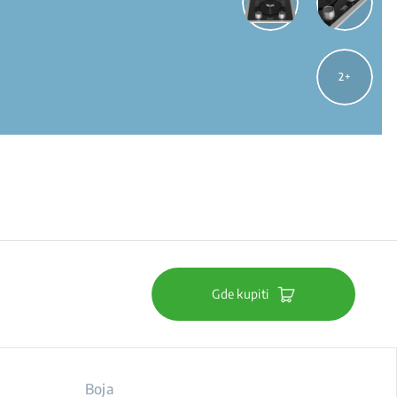
2
Gde kupiti
Boja