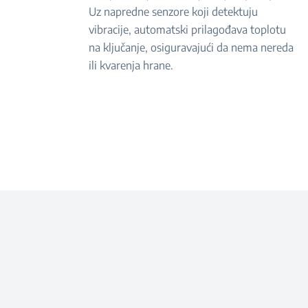
Uz napredne senzore koji detektuju
vibracije, automatski prilagođava toplotu
na ključanje, osiguravajući da nema nereda
ili kvarenja hrane.