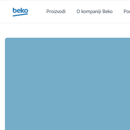
Main content starts here
Proizvodi
O kompaniji Beko
Po