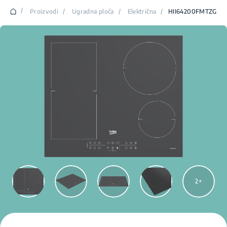
/
Proizvodi
/
Ugradna ploča
/
Električna
/
HII64200FMTZG
2