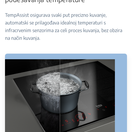
TempAssist osigurava svaki put precizno kuvanje,
automatski se prilagođava idealnoj temperaturi s
infracrvenim senzorima za celi proces kuvanja, bez obzira
na način kuvanja.