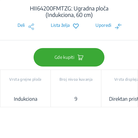
HII64200FMTZG: Ugradna ploča
(Indukciona, 60 cm)
Deli
Lista želja
Uporedi
Gde kupiti
Vrsta grejne ploče
Broj nivoa kuvanja
Vrsta displej
Indukciona
9
Direktan pris