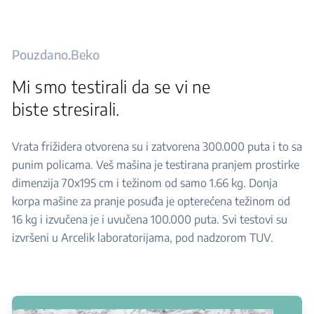
Pouzdano.Beko
Mi smo testirali da se vi ne
biste stresirali.
Vrata frižidera otvorena su i zatvorena 300.000 puta i to sa
punim policama. Veš mašina je testirana pranjem prostirke
dimenzija 70x195 cm i težinom od samo 1.66 kg. Donja
korpa mašine za pranje posuđa je opterećena težinom od
16 kg i izvučena je i uvučena 100.000 puta. Svi testovi su
izvršeni u Arcelik laboratorijama, pod nadzorom TUV.