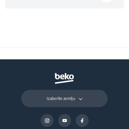
uređaja
Dimenzije otvora
h×560×490
(ŠxVxD) (mm)
Izaberite zemlju