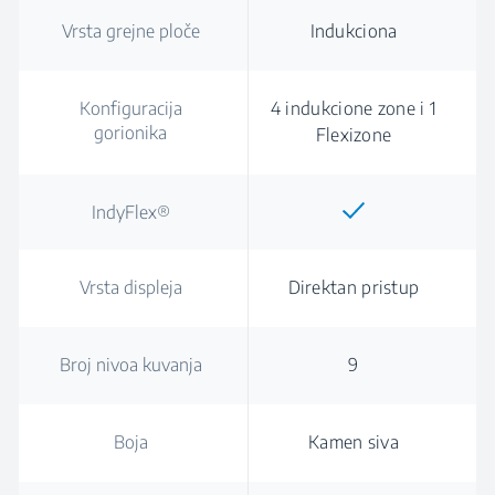
Vrsta grejne ploče
Indukciona
Konfiguracija
4 indukcione zone i 1
gorionika
Flexizone
IndyFlex®
Vrsta displeja
Direktan pristup
Broj nivoa kuvanja
9
Boja
Kamen siva