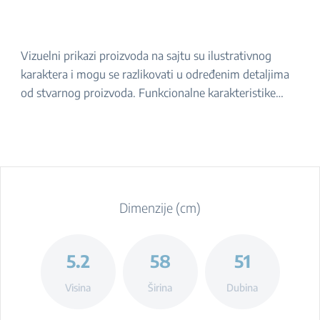
Vizuelni prikazi proizvoda na sajtu su ilustrativnog
karaktera i mogu se razlikovati u određenim detaljima
od stvarnog proizvoda. Funkcionalne karakteristike
navedene u opisu ostaju iste. Za tačan izgled proizvoda,
molimo da ga proverite u prodavnici.
Dimenzije (cm)
5.2
58
51
Visina
Širina
Dubina