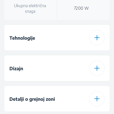
Ukupna električna
7200 W
snaga
Tehnologije
Vrsta grejne ploče
Indukciona
Dizajn
IndyFlex®
Dizajn gorionika
Staklo
Boja
Kamen siva
Detalji o grejnoj zoni
Booster