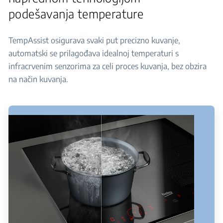
podešavanja temperature
TempAssist osigurava svaki put precizno kuvanje,
automatski se prilagođava idealnoj temperaturi s
infracrvenim senzorima za celi proces kuvanja, bez obzira
na način kuvanja.