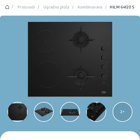
/
Proizvodi
/
Ugradna ploča
/
Kombinovana
/
HILM 64120 S
2