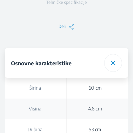
Tehničke specifikacije
Deli
Osnovne karakteristike
Širina
60 cm
Visina
4.6 cm
Dubina
53 cm