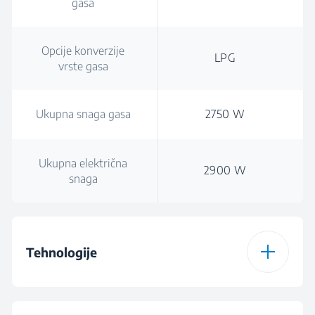
gasa
Opcije konverzije
LPG
vrste gasa
Ukupna snaga gasa
2750 W
Ukupna električna
2900 W
snaga
Tehnologije
Vrsta grejne ploče
Dualno napajanje