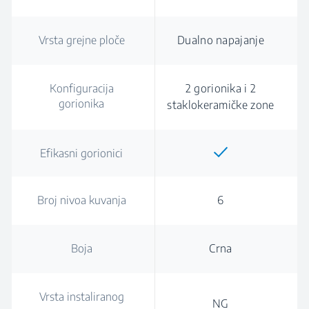
Vrsta grejne ploče
Dualno napajanje
Konfiguracija
2 gorionika i 2
gorionika
staklokeramičke zone
Efikasni gorionici
Broj nivoa kuvanja
6
Boja
Crna
Vrsta instaliranog
NG