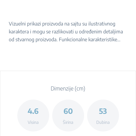
Vizuelni prikazi proizvoda na sajtu su ilustrativnog
karaktera i mogu se razlikovati u određenim detaljima
od stvarnog proizvoda. Funkcionalne karakteristike
navedene u opisu ostaju iste. Za tačan izgled proizvoda,
molimo da ga proverite u prodavnici.
Dimenzije (cm)
4.6
60
53
Visina
Širina
Dubina