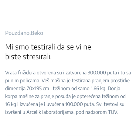
Pouzdano.Beko
Mi smo testirali da se vi ne
biste stresirali.
Vrata frižidera otvorena su i zatvorena 300.000 puta i to sa
punim policama. Veš mašina je testirana pranjem prostirke
dimenzija 70x195 cm i težinom od samo 1.66 kg. Donja
korpa mašine za pranje posuđa je opterećena težinom od
16 kg i izvučena je i uvučena 100.000 puta. Svi testovi su
izvršeni u Arcelik laboratorijama, pod nadzorom TUV.