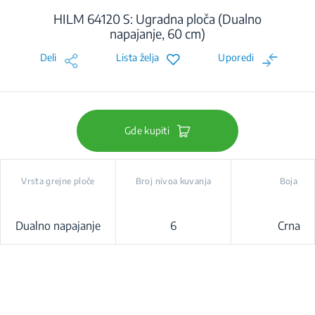
HILM 64120 S: Ugradna ploča (Dualno
napajanje, 60 cm)
Deli
Lista želja
Uporedi
Gde kupiti
Vrsta grejne ploče
Broj nivoa kuvanja
Boja
Dualno napajanje
6
Crna