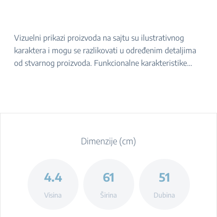
Vizuelni prikazi proizvoda na sajtu su ilustrativnog
karaktera i mogu se razlikovati u određenim detaljima
od stvarnog proizvoda. Funkcionalne karakteristike
navedene u opisu ostaju iste. Za tačan izgled proizvoda,
molimo da ga proverite u prodavnici.
Dimenzije (cm)
4.4
61
51
Visina
Širina
Dubina