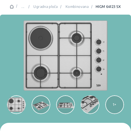
/
...
/
Ugradna ploča
/
Kombinovana
/
HIGM 64123 SX
1