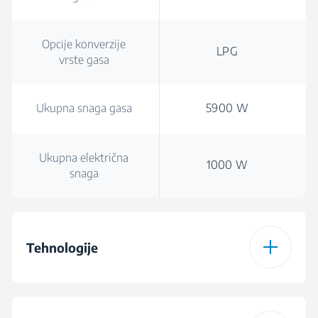
Opcije konverzije
LPG
vrste gasa
Ukupna snaga gasa
5900 W
Ukupna električna
1000 W
snaga
Tehnologije
Vrsta grejne ploče
Dualno napajanje