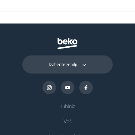
Izaberite zemlju
Kuhinja
Veš
Frižideri i zamrzivači