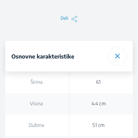
Deli
Osnovne karakteristike
Širina
61
Visina
4.4 cm
Dubina
51 cm