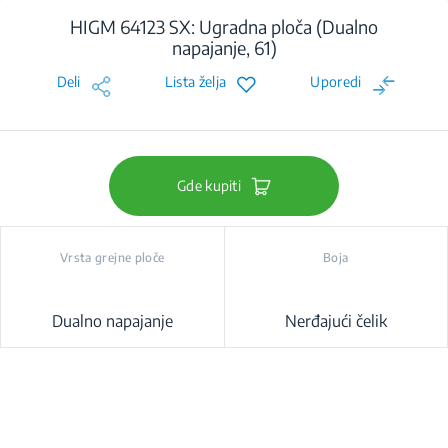
HIGM 64123 SX: Ugradna ploča (Dualno
napajanje, 61)
Deli
Lista želja
Uporedi
Gde kupiti
Vrsta grejne ploče
Boja
Dualno napajanje
Nerđajući čelik