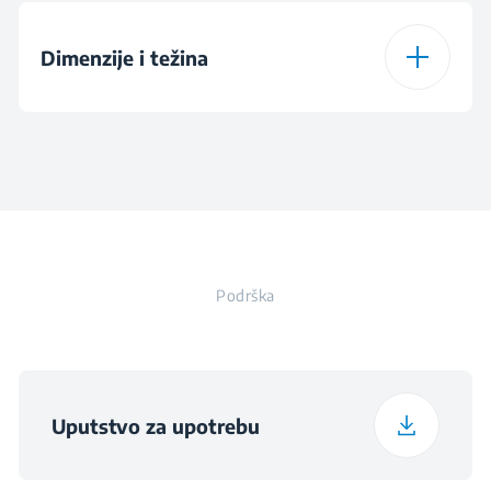
Zadna leva zona
Ø145 mm - 1000 W
Ukupna snaga gasa
5900 W
Vrsta paljenja
Integrisano paljenje
Dimenzije i težina
Zadnja desna zona
2 kW
Ukupna električna
1000 W
snaga
Visina
4.4 cm
Broj gorionika
3
Voltage
220 - 240 V
Širina
61 cm
Broj električnih zona
1
Frekvencija
50 Hz
Podrška
Dubina
51 cm
Utikač
Težina
7.5 kg
Uputstvo za upotrebu
Visina ambalaže
18 cm