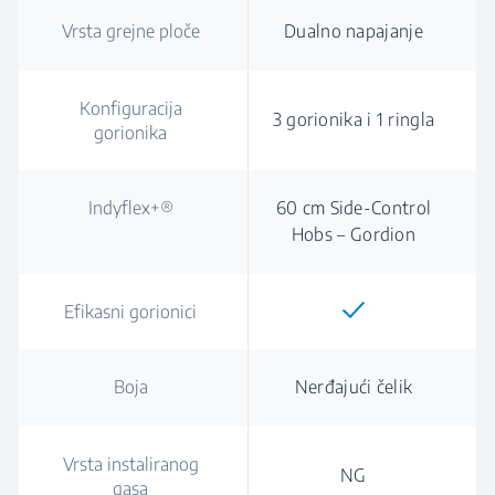
Vrsta grejne ploče
Dualno napajanje
Konfiguracija
3 gorionika i 1 ringla
gorionika
Indyflex+®
60 cm Side-Control
Hobs – Gordion
Efikasni gorionici
Boja
Nerđajući čelik
Vrsta instaliranog
NG
gasa