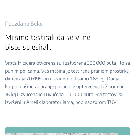
Pouzdano.Beko
Mi smo testirali da se vi ne
biste stresirali.
Vrata frižidera otvorena su i zatvorena 300.000 puta i to sa
punim policama. Veš mašina je testirana pranjem prostirke
dimenzija 70x195 cm i težinom od samo 1.66 kg. Donja
korpa mašine za pranje posuđa je opterećena težinom od
16 kg i izvučena je i uvučena 100.000 puta. Svi testovi su
izvršeni u Arcelik laboratorijama, pod nadzorom TUV.