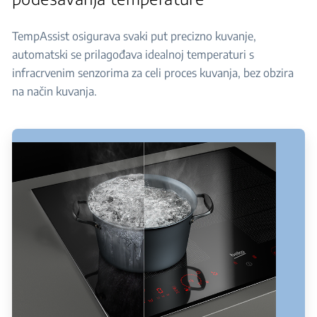
TempAssist osigurava svaki put precizno kuvanje,
automatski se prilagođava idealnoj temperaturi s
infracrvenim senzorima za celi proces kuvanja, bez obzira
na način kuvanja.