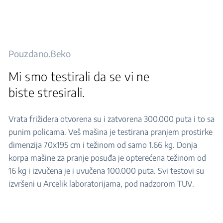
Pouzdano.Beko
Mi smo testirali da se vi ne
biste stresirali.
Vrata frižidera otvorena su i zatvorena 300.000 puta i to sa
punim policama. Veš mašina je testirana pranjem prostirke
dimenzija 70x195 cm i težinom od samo 1.66 kg. Donja
korpa mašine za pranje posuđa je opterećena težinom od
16 kg i izvučena je i uvučena 100.000 puta. Svi testovi su
izvršeni u Arcelik laboratorijama, pod nadzorom TUV.