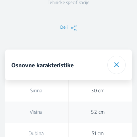
Tehničke specifikacije
Deli
Osnovne karakteristike
Širina
30 cm
Visina
5.2 cm
Dubina
51 cm