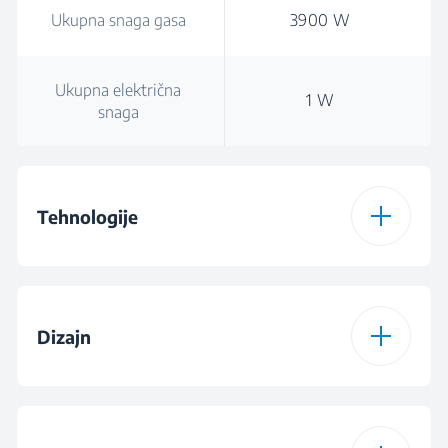
Ukupna snaga gasa
3900 W
Ukupna električna
1 W
snaga
Tehnologije
Vrsta grejne ploče
Gas
Dizajn
Vrsta instaliranog
NG
gasa
Dizajn gorionika
Staklo