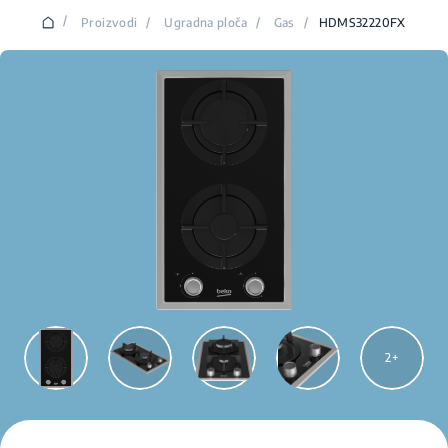
/
Proizvodi
/
Ugradna ploča
/
Gas
/
HDMS32220FX
2