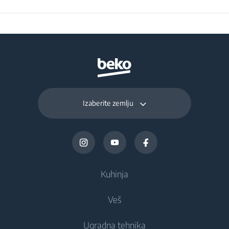
Izaberite zemlju
Kuhinja
Veš
Frižideri i zamrzivači
Ugradna tehnika