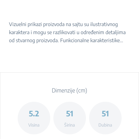
Vizuelni prikazi proizvoda na sajtu su ilustrativnog
karaktera i mogu se razlikovati u određenim detaljima
od stvarnog proizvoda. Funkcionalne karakteristike
navedene u opisu ostaju iste. Za tačan izgled proizvoda,
molimo da ga proverite u prodavnici.
Dimenzije (cm)
5.2
51
51
Visina
Širina
Dubina