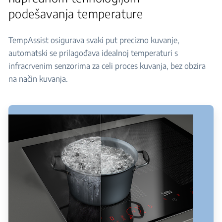
podešavanja temperature
TempAssist osigurava svaki put precizno kuvanje,
automatski se prilagođava idealnoj temperaturi s
infracrvenim senzorima za celi proces kuvanja, bez obzira
na način kuvanja.