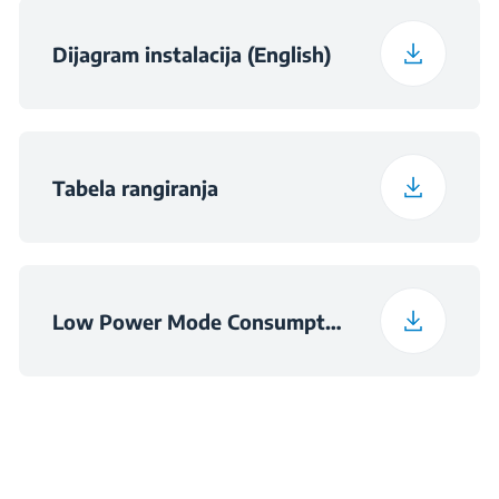
Težina upakovanog
Dijagram instalacija (English)
6.5 kg
uređaja
Dimenzije otvora
h×268×490
(ŠxVxD) (mm)
Tabela rangiranja
Low Power Mode Consumption Information