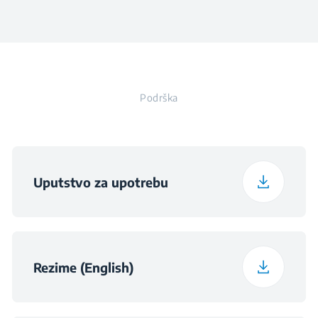
Visina
5.2 cm
Voltage
220 - 240 V
Širina
51 cm
Frekvencija
50 Hz
Podrška
Dubina
51 cm
Utikač
Težina
6.1 kg
Uputstvo za upotrebu
Visina ambalaže
14 cm
Širina ambalaže
35 cm
Rezime (English)
Dubina ambalaže
54 cm