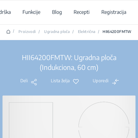
drška
Funkcije
Blog
Recepti
Registracija
/
Proizvodi
/
Ugradna ploča
/
Električna
/
HII64200FMTW
HII64200FMTW: Ugradna ploča
(Indukciona, 60 cm)
Deli
Lista želja
Uporedi