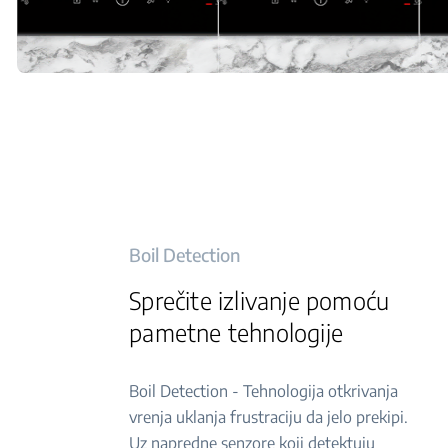
Boil Detection
Sprečite izlivanje pomoću
pametne tehnologije
Boil Detection - Tehnologija otkrivanja
vrenja uklanja frustraciju da jelo prekipi.
Uz napredne senzore koji detektuju