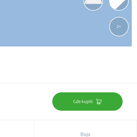
2
Gde kupiti
Boja