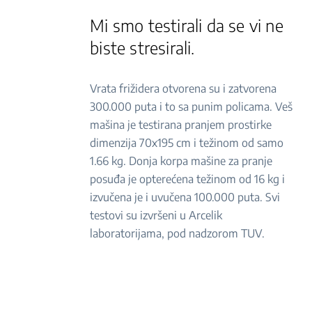
Mi smo testirali da se vi ne
biste stresirali.
Vrata frižidera otvorena su i zatvorena
300.000 puta i to sa punim policama. Veš
mašina je testirana pranjem prostirke
dimenzija 70x195 cm i težinom od samo
1.66 kg. Donja korpa mašine za pranje
posuđa je opterećena težinom od 16 kg i
izvučena je i uvučena 100.000 puta. Svi
testovi su izvršeni u Arcelik
laboratorijama, pod nadzorom TUV.