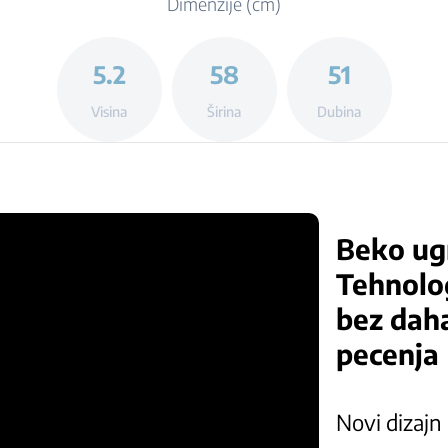
Dimenzije (cm)
5.2
58
51
Visina
Širina
Dubina
Beko ugr
Tehnolog
bez daha
pecenja
Novi dizajn