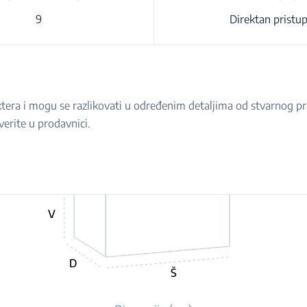
9
Direktan pristu
raktera i mogu se razlikovati u određenim detaljima od stvarnog 
verite u prodavnici.
V
D
Š