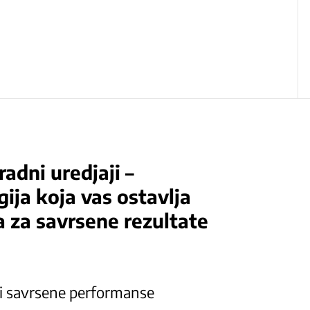
adni uredjaji –
ija koja vas ostavlja
 za savrsene rezultate
 i savrsene performanse