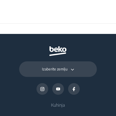
h×560×490
(ŠxVxD) (mm)
Izaberite zemlju
Kuhinja