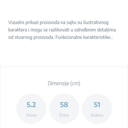
Vizuelni prikazi proizvoda na sajtu su ilustrativnog
karaktera i mogu se razlikovati u određenim detaljima
od stvarnog proizvoda. Funkcionalne karakteristike
navedene u opisu ostaju iste. Za tačan izgled proizvoda,
molimo da ga proverite u prodavnici.
Dimenzije (cm)
5.2
58
51
Visina
Širina
Dubina