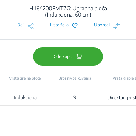
HII64200FMTZG: Ugradna ploča
(Indukciona, 60 cm)
Deli
Lista želja
Uporedi
Gde kupiti
Vrsta grejne ploče
Broj nivoa kuvanja
Vrsta displej
Indukciona
9
Direktan pris