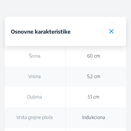
Osnovne karakteristike
Širina
60 cm
Visina
5.2 cm
Dubina
51 cm
Vrsta grejne ploče
Indukciona