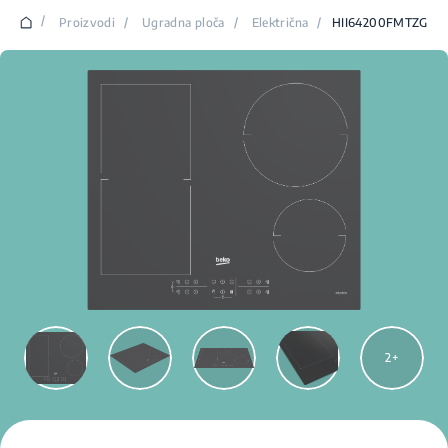
/
Proizvodi
/
Ugradna ploča
/
Električna
/
HII64200FMTZG
2