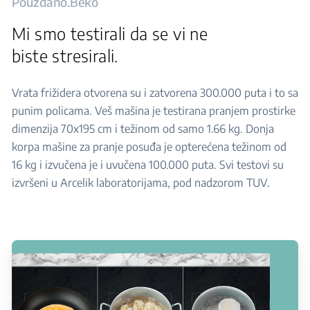
Pouzdano.Beko
Mi smo testirali da se vi ne
biste stresirali.
Vrata frižidera otvorena su i zatvorena 300.000 puta i to sa
punim policama. Veš mašina je testirana pranjem prostirke
dimenzija 70x195 cm i težinom od samo 1.66 kg. Donja
korpa mašine za pranje posuđa je opterećena težinom od
16 kg i izvučena je i uvučena 100.000 puta. Svi testovi su
izvršeni u Arcelik laboratorijama, pod nadzorom TUV.