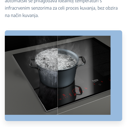
automatski se prilagođava idealnoj temperaturi s
infracrvenim senzorima za celi proces kuvanja, bez obzira
na način kuvanja.