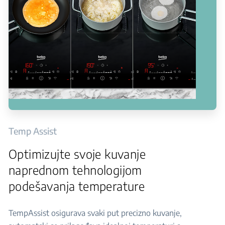
Temp Assist
Optimizujte svoje kuvanje
naprednom tehnologijom
podešavanja temperature
TempAssist osigurava svaki put precizno kuvanje,