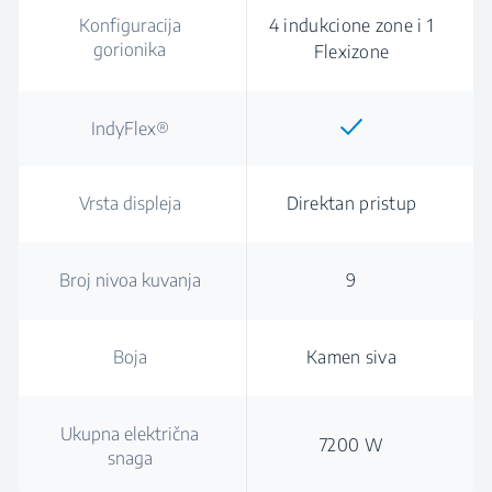
Konfiguracija
4 indukcione zone i 1
gorionika
Flexizone
IndyFlex®
Vrsta displeja
Direktan pristup
Broj nivoa kuvanja
9
Boja
Kamen siva
Ukupna električna
7200 W
snaga