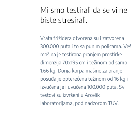
Mi smo testirali da se vi ne
biste stresirali.
Vrata frižidera otvorena su i zatvorena
300.000 puta i to sa punim policama. Veš
mašina je testirana pranjem prostirke
dimenzija 70x195 cm i težinom od samo
1.66 kg. Donja korpa mašine za pranje
posuđa je opterećena težinom od 16 kg i
izvučena je i uvučena 100.000 puta. Svi
testovi su izvršeni u Arcelik
laboratorijama, pod nadzorom TUV.