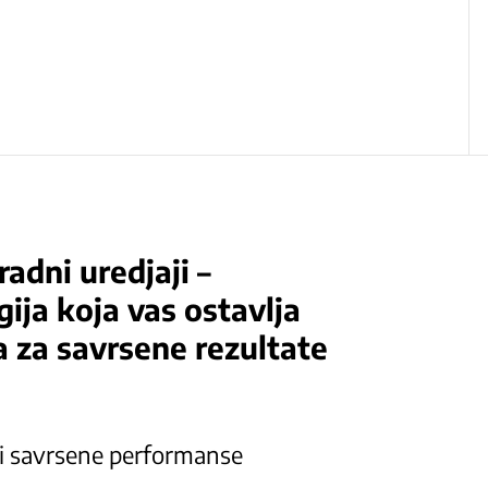
adni uredjaji –
ija koja vas ostavlja
 za savrsene rezultate
 i savrsene performanse