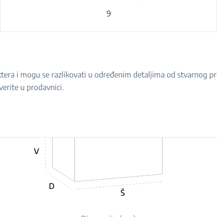
9
raktera i mogu se razlikovati u određenim detaljima od stvarnog 
verite u prodavnici.
V
D
Š