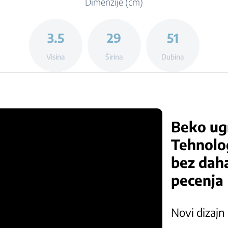
Dimenzije (cm)
3.5
29
51
Visina
Širina
Dubina
Beko ugr
Tehnolog
bez daha
pecenja
Novi dizajn