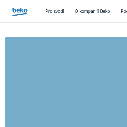
Main content starts here
Proizvodi
O kompaniji Beko
Po