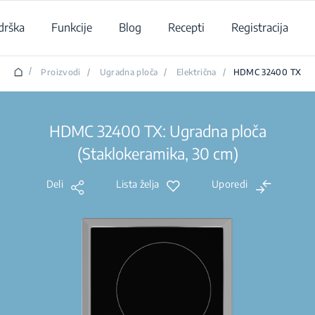
drška
Funkcije
Blog
Recepti
Registracija
/
Proizvodi
/
Ugradna ploča
/
Električna
/
HDMC 32400 TX
HDMC 32400 TX: Ugradna ploča
(Staklokeramika, 30 cm)
Deli
Lista želja
Uporedi