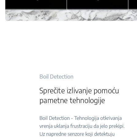
Boil Detection
Sprečite izlivanje pomoću
pametne tehnologije
Boil Detection - Tehnologija otkrivanja
vrenja uklanja frustraciju da jelo prekipi.
Uz napredne senzore koji detektuju