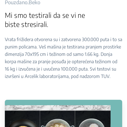
Pouzdano.Beko
Mi smo testirali da se vi ne
biste stresirali.
Vrata frižidera otvorena su i zatvorena 300.000 puta i to sa
punim policama. Veš mašina je testirana pranjem prostirke
dimenzija 70x195 cm i težinom od samo 1.66 kg. Donja
korpa mašine za pranje posuđa je opterećena težinom od
16 kg i izvučena je i uvučena 100.000 puta. Svi testovi su
izvršeni u Arcelik laboratorijama, pod nadzorom TUV.