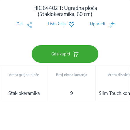
HIC 64402 T: Ugradna ploča
(Staklokeramika, 60 cm)
Deli
Lista želja
Uporedi
Gde kupiti
Vrsta grejne ploče
Broj nivoa kuvanja
Vrsta displej
Staklokeramika
9
Slim Touch kon