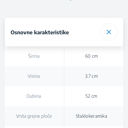
Osnovne karakteristike
Širina
60 cm
Visina
3.7 cm
Dubina
52 cm
Vrsta grejne ploče
Staklokeramika