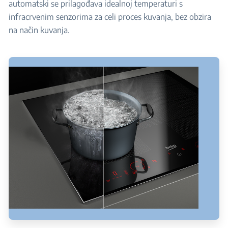
automatski se prilagođava idealnoj temperaturi s
infracrvenim senzorima za celi proces kuvanja, bez obzira
na način kuvanja.