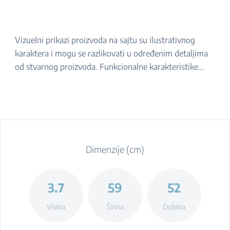
Vizuelni prikazi proizvoda na sajtu su ilustrativnog
karaktera i mogu se razlikovati u određenim detaljima
od stvarnog proizvoda. Funkcionalne karakteristike
navedene u opisu ostaju iste. Za tačan izgled proizvoda,
molimo da ga proverite u prodavnici.
Dimenzije (cm)
3.7
59
52
Visina
Širina
Dubina