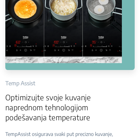
Temp Assist
Optimizujte svoje kuvanje
naprednom tehnologijom
podešavanja temperature
TempAssist osigurava svaki put precizno kuvanje,