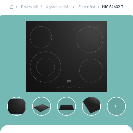
/
Proizvodi
/
Ugradna ploča
/
Električna
/
HIC 64402 T
1