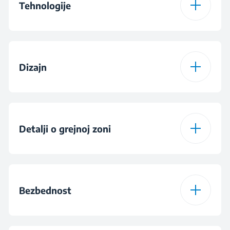
Tehnologije
Vrsta grejne ploče
Staklokeramika
Dizajn
Boja
Crna
Dizajn gorionika
Staklo
Vrsta displeja
Slim Touch kontrole
Detalji o grejnoj zoni
EasyFit
Konfiguracija
4 staklokeramičke
gorionika
zone
Bezbednost
Tajmer
Broj nivoa kuvanja
9