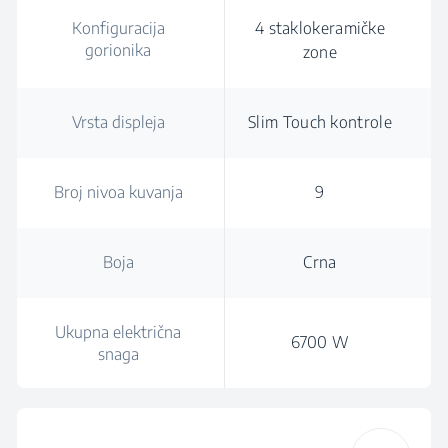
Konfiguracija
4 staklokeramičke
gorionika
zone
Vrsta displeja
Slim Touch kontrole
Broj nivoa kuvanja
9
Boja
Crna
Ukupna električna
6700 W
snaga