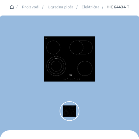
/
Proizvodi
/
Ugradna ploča
/
Električna
/
HIC 64404 T