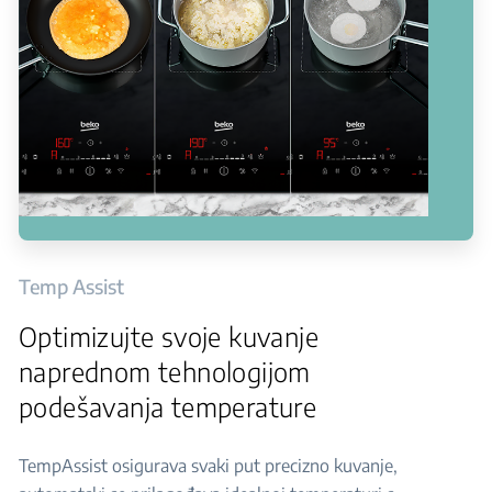
Temp Assist
Optimizujte svoje kuvanje
naprednom tehnologijom
podešavanja temperature
TempAssist osigurava svaki put precizno kuvanje,