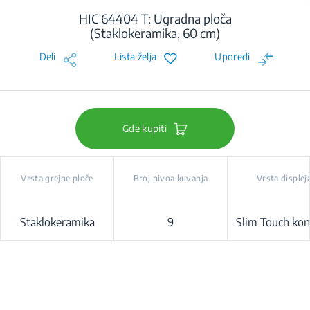
HIC 64404 T: Ugradna ploča
(Staklokeramika, 60 cm)
Deli
Lista želja
Uporedi
Gde kupiti
Vrsta grejne ploče
Broj nivoa kuvanja
Vrsta displej
Staklokeramika
9
Slim Touch kon