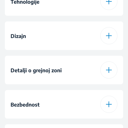
Tehnologije
Vrsta grejne ploče
Staklokeramika
Dizajn
Boja
Crna
Dizajn gorionika
Staklo
Vrsta displeja
Slim Touch kontrole
Detalji o grejnoj zoni
Tajmer
Konfiguracija
4 staklokeramičke
gorionika
zone
Bezbednost
Broj nivoa kuvanja
9