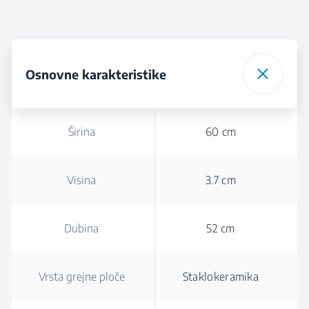
Osnovne karakteristike
Širina
60 cm
Visina
3.7 cm
Dubina
52 cm
Vrsta grejne ploče
Staklokeramika