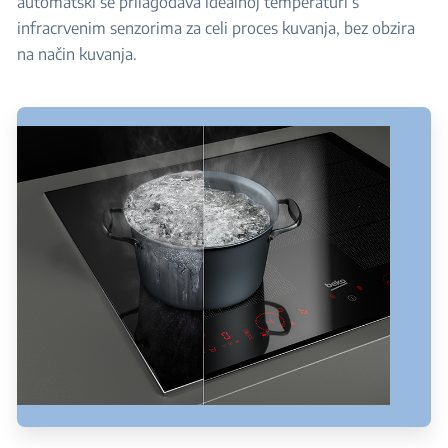
automatski se prilagođava idealnoj temperaturi s
infracrvenim senzorima za celi proces kuvanja, bez obzira
na način kuvanja.