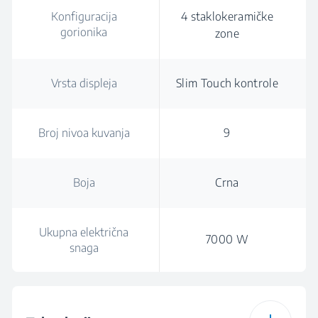
Konfiguracija
4 staklokeramičke
gorionika
zone
Vrsta displeja
Slim Touch kontrole
Broj nivoa kuvanja
9
Boja
Crna
Ukupna električna
7000 W
snaga