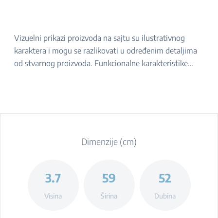
Vizuelni prikazi proizvoda na sajtu su ilustrativnog
karaktera i mogu se razlikovati u određenim detaljima
od stvarnog proizvoda. Funkcionalne karakteristike
navedene u opisu ostaju iste. Za tačan izgled proizvoda,
molimo da ga proverite u prodavnici.
Dimenzije (cm)
3.7
59
52
Visina
Širina
Dubina