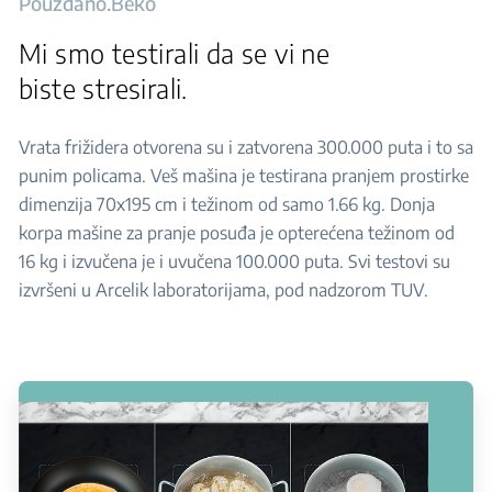
Pouzdano.Beko
Mi smo testirali da se vi ne
biste stresirali.
Vrata frižidera otvorena su i zatvorena 300.000 puta i to sa
punim policama. Veš mašina je testirana pranjem prostirke
dimenzija 70x195 cm i težinom od samo 1.66 kg. Donja
korpa mašine za pranje posuđa je opterećena težinom od
16 kg i izvučena je i uvučena 100.000 puta. Svi testovi su
izvršeni u Arcelik laboratorijama, pod nadzorom TUV.