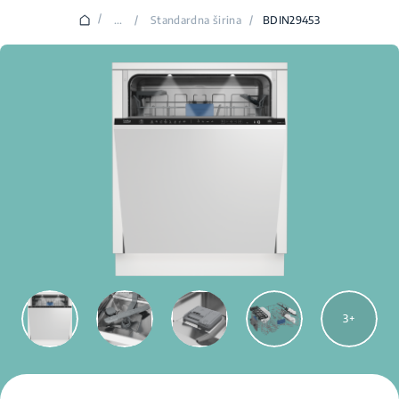
/
...
/
Standardna širina
/
BDIN29453
3