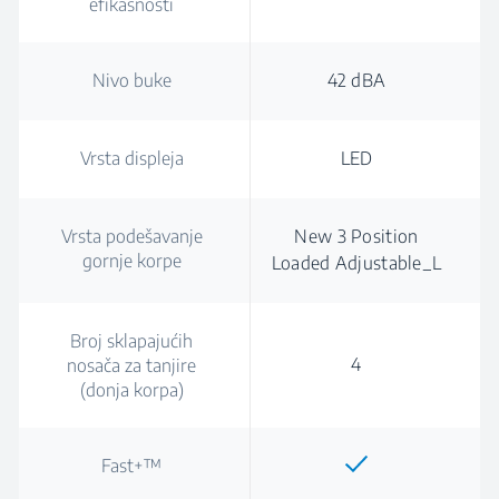
efikasnosti
Nivo buke
42 dBA
Vrsta displeja
LED
Vrsta podešavanje
New 3 Position
gornje korpe
Loaded Adjustable_L
Broj sklapajućih
4
nosača za tanjire
(donja korpa)
Fast+™