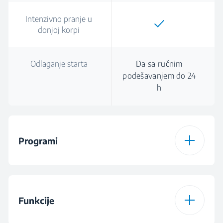
Intenzivno pranje u
donjoj korpi
Odlaganje starta
Da sa ručnim
podešavanjem do 24
h
Programi
Broj programa
8
Funkcije
Program 1
Automatski program