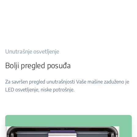
Unutrašnje osvetljenje
Bolji pregled posuđa
Za savršen pregled unutrašnjosti Vaše mašine zaduženo je
LED osvetljenje, niske potrošnje.