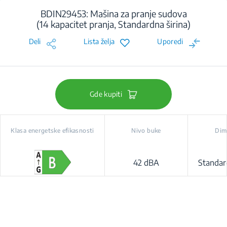
BDIN29453: Mašina za pranje sudova
(14 kapacitet pranja, Standardna širina)
Deli
Lista želja
Uporedi
Gde kupiti
Klasa energetske efikasnosti
Nivo buke
Dim
42 dBA
Standar