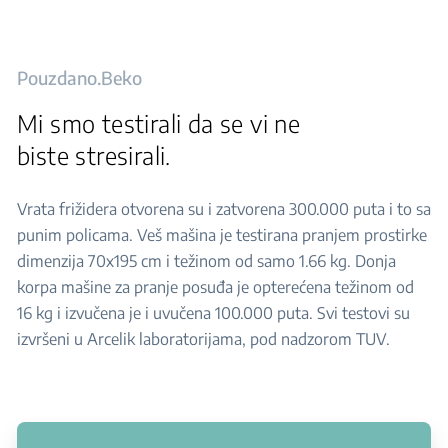
Pouzdano.Beko
Mi smo testirali da se vi ne
biste stresirali.
Vrata frižidera otvorena su i zatvorena 300.000 puta i to sa
punim policama. Veš mašina je testirana pranjem prostirke
dimenzija 70x195 cm i težinom od samo 1.66 kg. Donja
korpa mašine za pranje posuđa je opterećena težinom od
16 kg i izvučena je i uvučena 100.000 puta. Svi testovi su
izvršeni u Arcelik laboratorijama, pod nadzorom TUV.