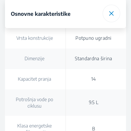
Osnovne karakteristike
Vrsta konstrukcije
Potpuno ugradni
Dimenzije
Standardna širina
Kapacitet pranja
14
Potrošnja vode po
9.5 L
ciklusu
Klasa energetske
B