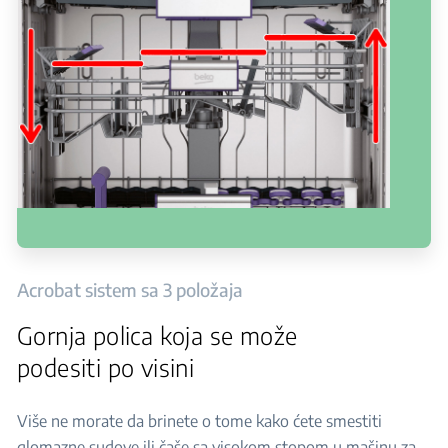
Acrobat sistem sa 3 položaja
Gornja polica koja se može
podesiti po visini
Više ne morate da brinete o tome kako ćete smestiti
glomazne sudove ili čaše sa visokom stopom u mašinu za