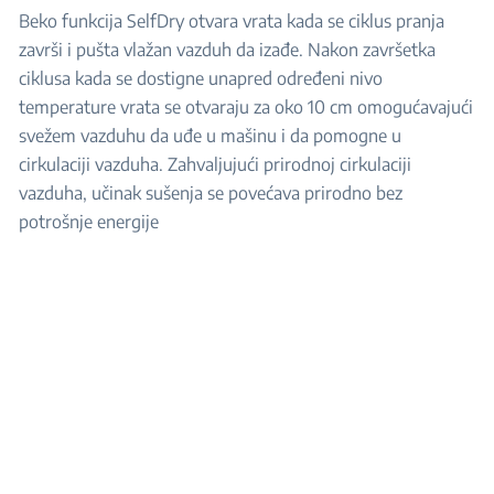
Beko funkcija SelfDry otvara vrata kada se ciklus pranja
završi i pušta vlažan vazduh da izađe. Nakon završetka
ciklusa kada se dostigne unapred određeni nivo
temperature vrata se otvaraju za oko 10 cm omogućavajući
svežem vazduhu da uđe u mašinu i da pomogne u
cirkulaciji vazduha.​ Zahvaljujući prirodnoj cirkulaciji
vazduha, učinak sušenja se povećava prirodno bez
potrošnje energije