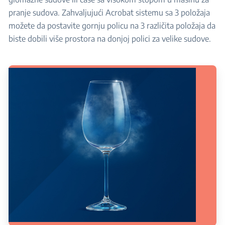
pranje sudova. Zahvaljujući Acrobat sistemu sa 3 položaja
možete da postavite gornju policu na 3 različita položaja da
biste dobili više prostora na donjoj polici za velike sudove.