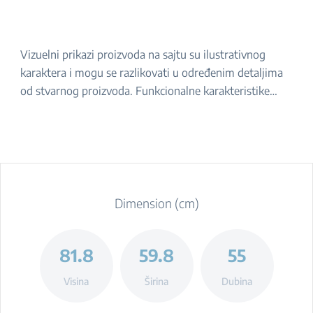
Vizuelni prikazi proizvoda na sajtu su ilustrativnog
karaktera i mogu se razlikovati u određenim detaljima
od stvarnog proizvoda. Funkcionalne karakteristike
navedene u opisu ostaju iste. Za tačan izgled proizvoda,
molimo da ga proverite u prodavnici.
Dimension (cm)
81.8
59.8
55
Visina
Širina
Dubina