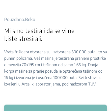
Pouzdano.Beko
Mi smo testirali da se vi ne
biste stresirali.
Vrata frižidera otvorena su i zatvorena 300.000 puta i to sa
punim policama. Veš mašina je testirana pranjem prostirke
dimenzija 70x195 cm i težinom od samo 1.66 kg. Donja
korpa mašine za pranje posuđa je opterećena težinom od
16 kg i izvučena je i uvučena 100.000 puta. Svi testovi su
izvršeni u Arcelik laboratorijama, pod nadzorom TUV.