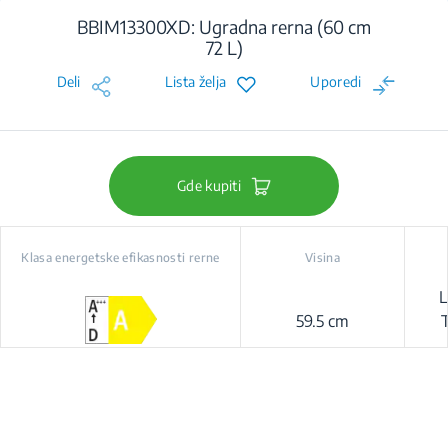
BBIM13300XD: Ugradna rerna (60 cm
72 L)
Deli
Lista želja
Uporedi
Gde kupiti
Klasa energetske efikasnosti rerne
Visina
L
59.5 cm
Pro
G