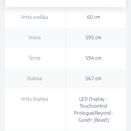
Vrsta uređaja
60 cm
Visina
59.5 cm
Širina
59.4 cm
Dubina
56.7 cm
Vrsta displeja
LED Display -
Touchcontrol
Prologue/Beyond-
Good+ (Beast)