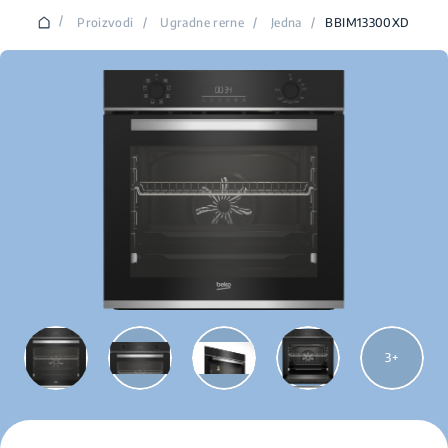
/
Proizvodi
/
Ugradne rerne
/
Jedna
/
BBIM13300XD
3