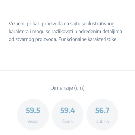
Vizuelni prikazi proizvoda na sajtu su ilustrativnog
karaktera i mogu se razlikovati u određenim detaljima
od stvarnog proizvoda. Funkcionalne karakteristike
navedene u opisu ostaju iste. Za tačan izgled proizvoda,
molimo da ga proverite u prodavnici.
Dimenzije (cm)
59.5
59.4
56.7
Visina
Širina
Dubina