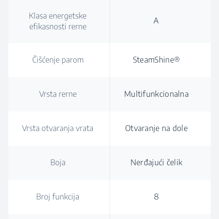
Klasa energetske
A
efikasnosti rerne
Čišćenje parom
SteamShine®
Vrsta rerne
Multifunkcionalna
Vrsta otvaranja vrata
Otvaranje na dole
Boja
Nerđajući čelik
Broj funkcija
8