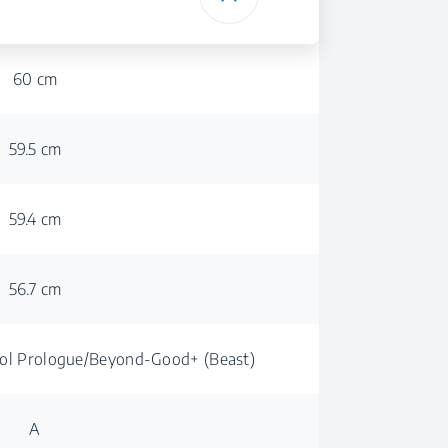
60 cm
59.5 cm
59.4 cm
56.7 cm
rol Prologue/Beyond-Good+ (Beast)
A