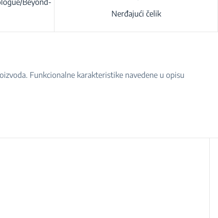
rologue/Beyond-
Nerđajući čelik
proizvoda. Funkcionalne karakteristike navedene u opisu