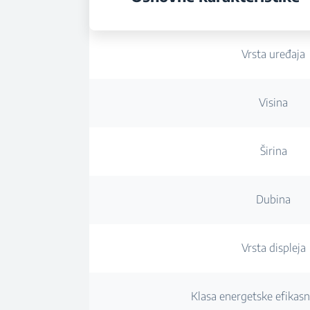
Vrsta uređaja
Visina
Širina
Dubina
Vrsta displeja
Klasa energetske efikasn