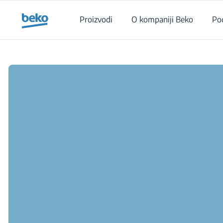
Main content starts here
Proizvodi
O kompaniji Beko
Po