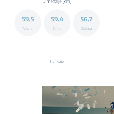
Dimenzije (cm)
59.5
59.4
56.7
Visina
Širina
Dubina
Funkcije