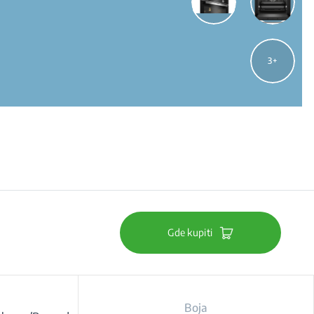
3
Gde kupiti
Boja