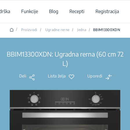
drška
Funkcije
Blog
Recepti
Registracija
/
Proizvodi
/
Ugradne rerne
/
Jedna
/
BBIM13300XDN
BBIM13300XDN: Ugradna rerna (60 cm 72
L)
Deli
Lista želja
Uporedi