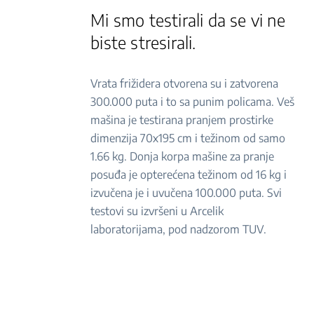
Mi smo testirali da se vi ne
biste stresirali.
Vrata frižidera otvorena su i zatvorena
300.000 puta i to sa punim policama. Veš
mašina je testirana pranjem prostirke
dimenzija 70x195 cm i težinom od samo
1.66 kg. Donja korpa mašine za pranje
posuđa je opterećena težinom od 16 kg i
izvučena je i uvučena 100.000 puta. Svi
testovi su izvršeni u Arcelik
laboratorijama, pod nadzorom TUV.