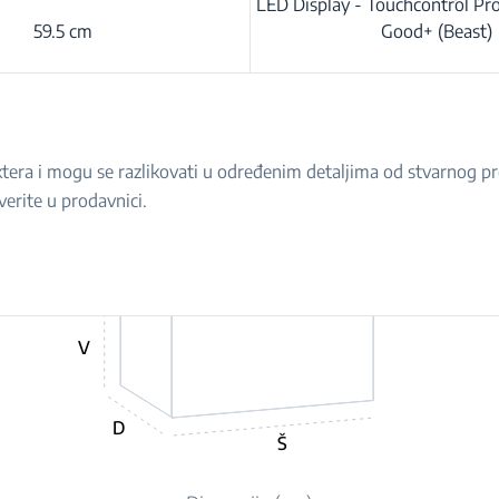
LED Display - Touchcontrol P
59.5 cm
Good+ (Beast)
raktera i mogu se razlikovati u određenim detaljima od stvarnog 
verite u prodavnici.
V
D
Š