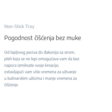
Non-Stick Tray
Pogodnost čišćenja bez muke
Od lepljivog peciva do đakonija sa sirom,
pleh koja se ne lepi omogućava vam da bez
napora izmiksate svoje kreacije,
ostavljajući vam više vremena za uživanje
u kulinarskim užicima i manje vremena za
čišćenje.