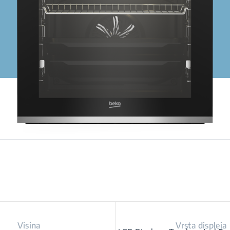
Visina
Vrsta displeja