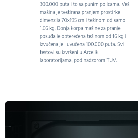
300.000 puta i to sa punim policama. Veš
mašina je testirana pranjem prostirke
dimenzija 70x195 cm i težinom od samo
1.66 kg. Donja korpa mašine za pranje
posuđa je opterećena težinom od 16 kg i
izvučena je i uvučena 100.000 puta. Svi
testovi su izvršeni u Arcelik
laboratorijama, pod nadzorom TUV.