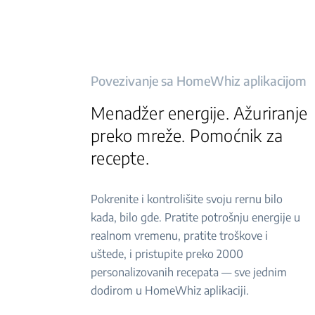
Povezivanje sa HomeWhiz aplikacijom
Menadžer energije. Ažuriranje
preko mreže. Pomoćnik za
recepte.
Pokrenite i kontrolišite svoju rernu bilo
kada, bilo gde. Pratite potrošnju energije u
realnom vremenu, pratite troškove i
uštede, i pristupite preko 2000
personalizovanih recepata — sve jednim
dodirom u HomeWhiz aplikaciji.