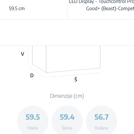
LED Display - Touchcontrol P
59.5 cm
Good+ (Beast)-Compet
V
D
Š
Dimenzije (cm)
59.5
59.4
56.7
Visina
Širina
Dubina