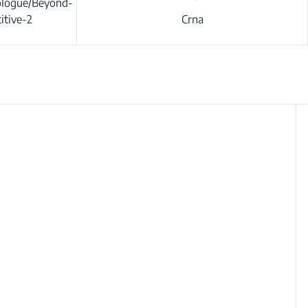
rologue/Beyond-
itive-2
Crna