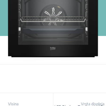
Visina
Vrsta displeja