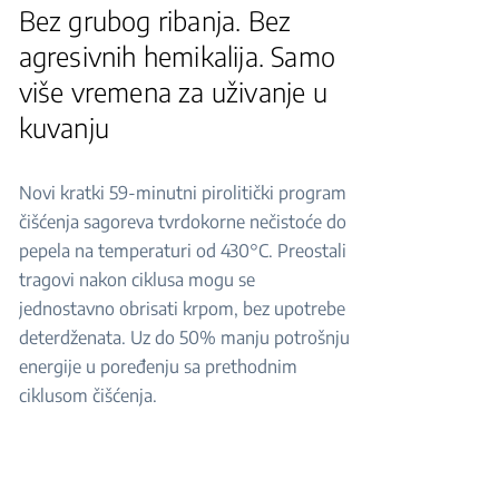
Bez grubog ribanja. Bez
agresivnih hemikalija. Samo
više vremena za uživanje u
kuvanju
Novi kratki 59-minutni pirolitički program
čišćenja sagoreva tvrdokorne nečistoće do
pepela na temperaturi od 430°C. Preostali
tragovi nakon ciklusa mogu se
jednostavno obrisati krpom, bez upotrebe
deterdženata. Uz do 50% manju potrošnju
energije u poređenju sa prethodnim
ciklusom čišćenja.