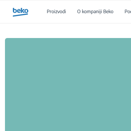
Main content starts here
Proizvodi
O kompaniji Beko
Po