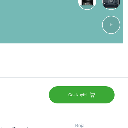
1
Gde kupiti
Boja