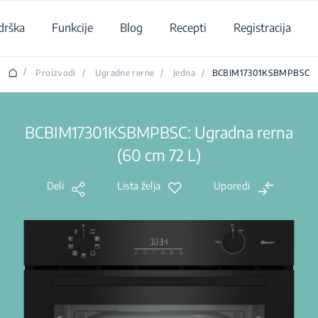
drška
Funkcije
Blog
Recepti
Registracija
/
Proizvodi
/
Ugradne rerne
/
Jedna
/
BCBIM17301KSBMPBSC
BCBIM17301KSBMPBSC: Ugradna rerna
(60 cm 72 L)
Deli
Lista želja
Uporedi