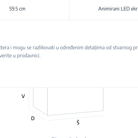
59.5 cm
Animirani LED ek
raktera i mogu se razlikovati u određenim detaljima od stvarnog 
verite u prodavnici.
V
D
Š