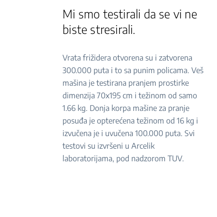
Mi smo testirali da se vi ne
biste stresirali.
Vrata frižidera otvorena su i zatvorena
300.000 puta i to sa punim policama. Veš
mašina je testirana pranjem prostirke
dimenzija 70x195 cm i težinom od samo
1.66 kg. Donja korpa mašine za pranje
posuđa je opterećena težinom od 16 kg i
izvučena je i uvučena 100.000 puta. Svi
testovi su izvršeni u Arcelik
laboratorijama, pod nadzorom TUV.