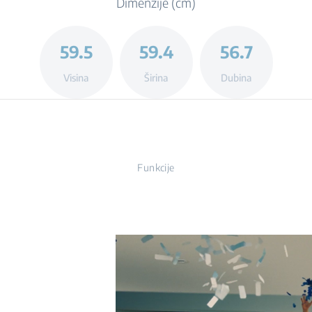
Dimenzije (cm)
59.5
59.4
56.7
Visina
Širina
Dubina
Funkcije