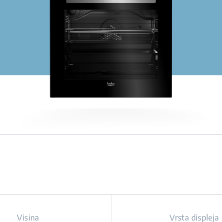
Visina
Vrsta displeja