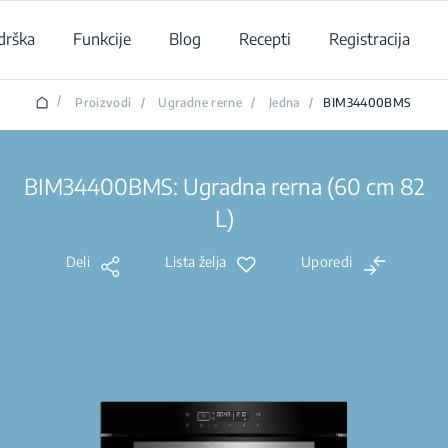
drška
Funkcije
Blog
Recepti
Registracija
/
Proizvodi
/
Ugradne rerne
/
Jedna
/
BIM34400BMS
BIM34400BMS: Ugradna rerna (60 cm 82
L)
Deli
Lista želja
Uporedi