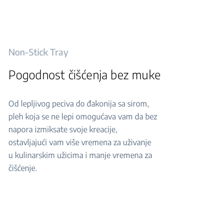
Non-Stick Tray
Pogodnost čišćenja bez muke
Od lepljivog peciva do đakonija sa sirom,
pleh koja se ne lepi omogućava vam da bez
napora izmiksate svoje kreacije,
ostavljajući vam više vremena za uživanje
u kulinarskim užicima i manje vremena za
čišćenje.