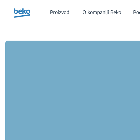
Main content starts here
Proizvodi
O kompaniji Beko
Po