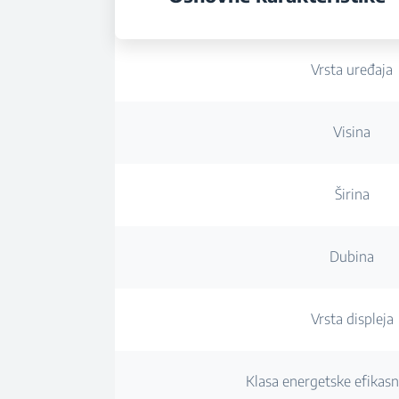
Vrsta uređaja
Visina
Širina
Dubina
Vrsta displeja
Klasa energetske efikasn