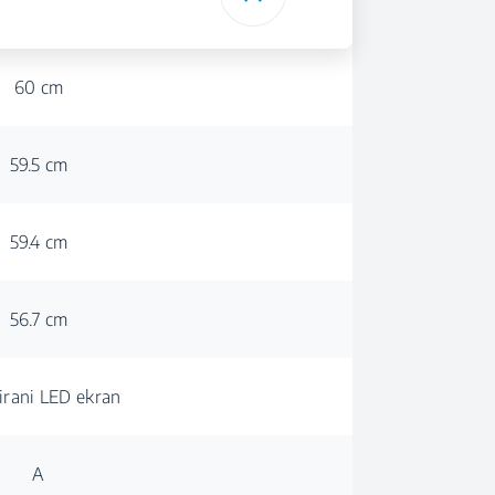
60 cm
59.5 cm
59.4 cm
56.7 cm
rani LED ekran
A