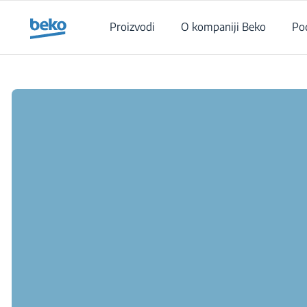
Main content starts here
Proizvodi
O kompaniji Beko
Po