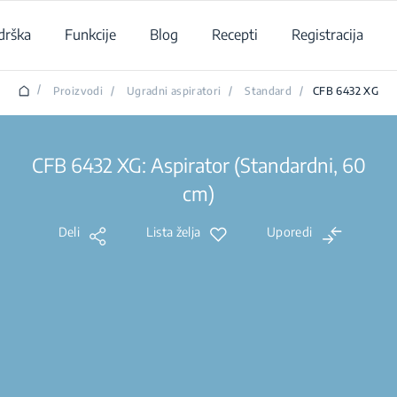
drška
Funkcije
Blog
Recepti
Registracija
/
Proizvodi
/
Ugradni aspiratori
/
Standard
/
CFB 6432 XG
CFB 6432 XG: Aspirator (Standardni, 60
cm)
Deli
Lista želja
Uporedi