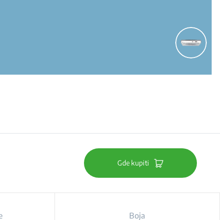
Gde kupiti
e
Boja