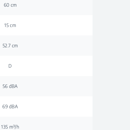
60 cm
15 cm
52.7 cm
D
56 dBA
69 dBA
135 m³/h