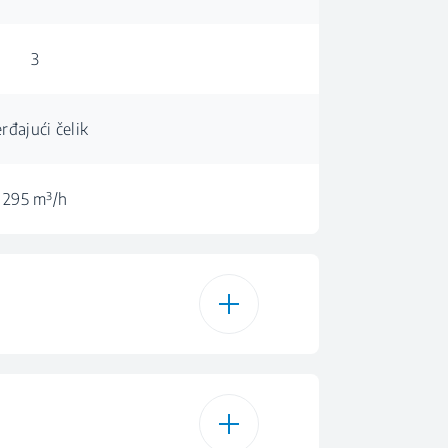
3
rđajući čelik
295 m³/h
Standardni