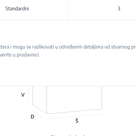
Standardni
3
raktera i mogu se razlikovati u određenim detaljima od stvarnog 
verite u prodavnici.
V
D
Š