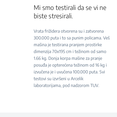
Mi smo testirali da se vi ne
biste stresirali.
Vrata frižidera otvorena su i zatvorena
300.000 puta i to sa punim policama. Veš
mašina je testirana pranjem prostirke
dimenzija 70x195 cm i težinom od samo
1.66 kg. Donja korpa mašine za pranje
posuđa je opterećena težinom od 16 kg i
izvučena je i uvučena 100.000 puta. Svi
testovi su izvršeni u Arcelik
laboratorijama, pod nadzorom TUV.