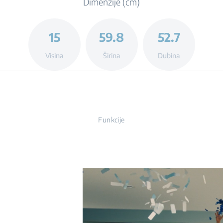
Dimenzije (cm)
15
59.8
52.7
Visina
Širina
Dubina
Funkcije