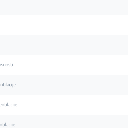
asnosti
tilacije
ntilacije
tilacije