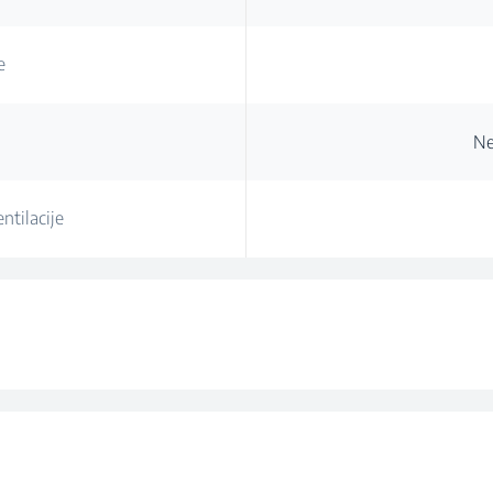
e
Ne
ntilacije
a