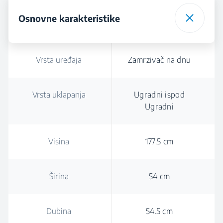
Osnovne karakteristike
Vrsta uređaja
Zamrzivač na dnu
Vrsta uklapanja
Ugradni ispod
Ugradni
Visina
177.5 cm
Širina
54 cm
Dubina
54.5 cm