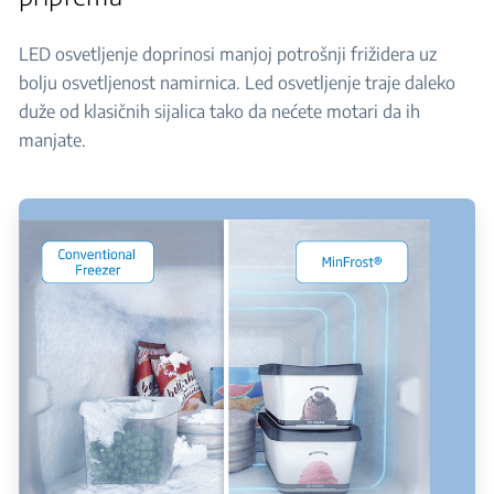
LED osvetljenje doprinosi manjoj potrošnji frižidera uz
bolju osvetljenost namirnica. Led osvetljenje traje daleko
duže od klasičnih sijalica tako da nećete motari da ih
manjate.