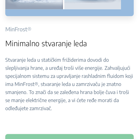
MinFrost®
Minimalno stvaranje leda
Stvaranje leda u statičkim frižiderima dovodi do
slepljivanja hrane, a uređaj troši više energije. Zahvaljujući
specijalnom sistemu za upravljanje rashladnim fluidom koji
ima MinFrost®, stvaranje leda u zamrzivaču je znatno
smanjeno. To znači da se zaleđena hrana bolje čuva i troši
se manje električne energije, a vi ćete ređe morati da
odleđujete zamrzivač.