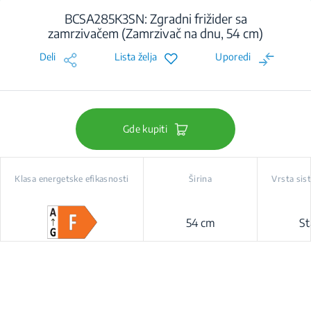
BCSA285K3SN: Zgradni frižider sa
zamrzivačem (Zamrzivač na dnu, 54 cm)
Deli
Lista želja
Uporedi
Gde kupiti
Klasa energetske efikasnosti
Širina
Vrsta sis
54 cm
St