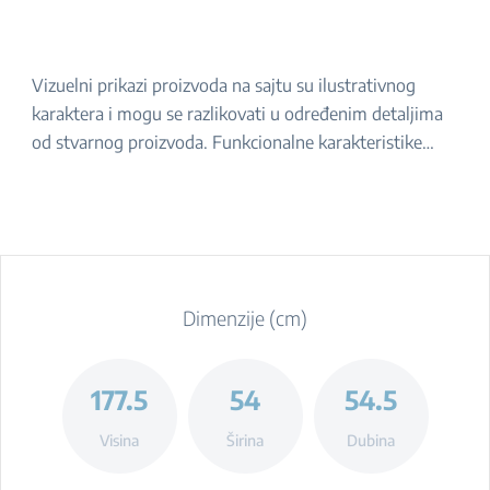
Vizuelni prikazi proizvoda na sajtu su ilustrativnog
karaktera i mogu se razlikovati u određenim detaljima
od stvarnog proizvoda. Funkcionalne karakteristike
navedene u opisu ostaju iste. Za tačan izgled proizvoda,
molimo da ga proverite u prodavnici.
Dimenzije (cm)
177.5
54
54.5
Visina
Širina
Dubina