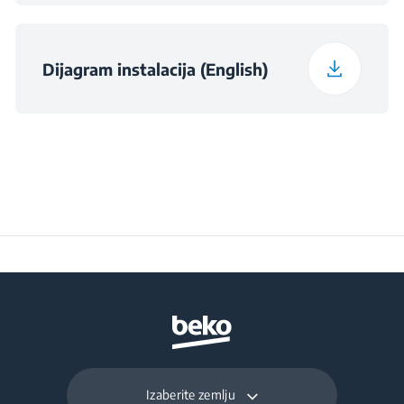
Maximum Ambient
Temperature Required
38
for Satisfactory
Operation (°C)
Dijagram instalacija (English)
Daily Energy
0.422
Consumption at 16°C
(kWh/day)
Preservation Time at
13
Power Cut (hours)
Total Fresh Food &
193 L
Chill Compartment
Volume (l)
Izaberite zemlju