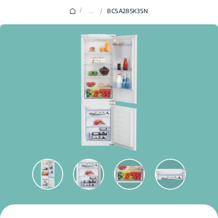
/
...
/
BCSA285K3SN