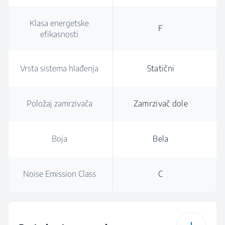
Klasa energetske
F
efikasnosti
Vrsta sistema hlađenja
Statični
Položaj zamrzivača
Zamrzivač dole
Boja
Bela
Noise Emission Class
C