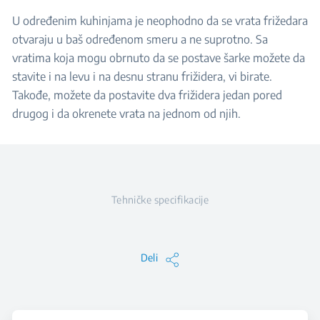
U određenim kuhinjama je neophodno da se vrata frižedara
otvaraju u baš određenom smeru a ne suprotno. Sa
vratima koja mogu obrnuto da se postave šarke možete da
stavite i na levu i na desnu stranu frižidera, vi birate.
Takođe, možete da postavite dva frižidera jedan pored
drugog i da okrenete vrata na jednom od njih.
Tehničke specifikacije
Deli