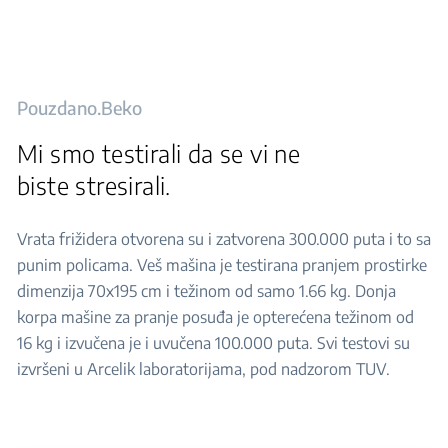
Pouzdano.Beko
Mi smo testirali da se vi ne
biste stresirali.
Vrata frižidera otvorena su i zatvorena 300.000 puta i to sa
punim policama. Veš mašina je testirana pranjem prostirke
dimenzija 70x195 cm i težinom od samo 1.66 kg. Donja
korpa mašine za pranje posuđa je opterećena težinom od
16 kg i izvučena je i uvučena 100.000 puta. Svi testovi su
izvršeni u Arcelik laboratorijama, pod nadzorom TUV.