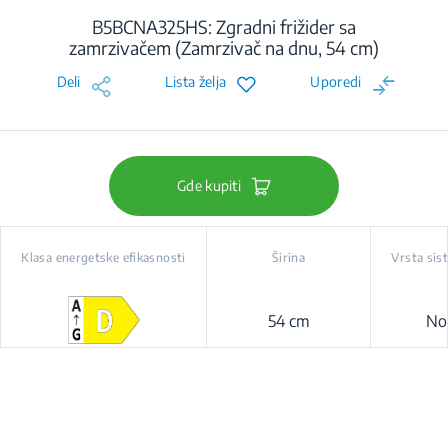
B5BCNA325HS: Zgradni frižider sa
zamrzivačem (Zamrzivač na dnu, 54 cm)
Deli
Lista želja
Uporedi
Gde kupiti
Klasa energetske efikasnosti
Širina
Vrsta sis
54 cm
No