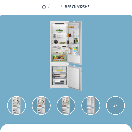
/
...
/
B5BCNA325HS
5