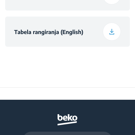
Preservation Time at
10
Power Cut (hours)
Tabela rangiranja (English)
Total Fresh Food &
224 L
Chill Compartment
Volume (l)
Frozen Food Storage
76 L
Volume (l)
Daily Freezing
3.5 kg
Capacity (kg/day)