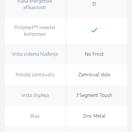
Klasa energetske
D
efikasnosti
ProSmart™ inverter
kompresor
Vrsta sistema hlađenja
No Frost
Položaj zamrzivača
Zamrzivač dole
Vrsta displeja
7 Segment Touch
Boja
Zinc Metal