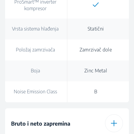
ProSmart™ inverter
kompresor
Vrsta sistema hlađenja
Statični
Položaj zamrzivača
Zamrzivač dole
Boja
Zinc Metal
Noise Emission Class
B
Bruto i neto zapremina