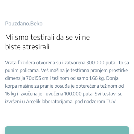
Pouzdano.Beko
Mi smo testirali da se vi ne
biste stresirali.
Vrata frižidera otvorena su i zatvorena 300.000 puta i to sa
punim policama. Veš mašina je testirana pranjem prostirke
dimenzija 70x195 cm i težinom od samo 1.66 kg. Donja
korpa mašine za pranje posuđa je opterećena težinom od
16 kg i izvučena je i uvučena 100.000 puta. Svi testovi su
izvršeni u Arcelik laboratorijama, pod nadzorom TUV.