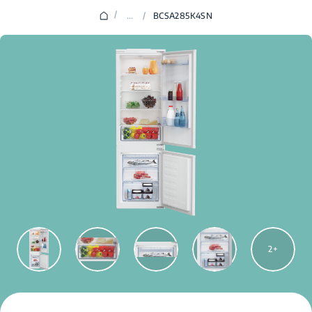
/
...
/
BCSA285K4SN
2