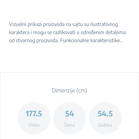
Vizuelni prikazi proizvoda na sajtu su ilustrativnog
karaktera i mogu se razlikovati u određenim detaljima
od stvarnog proizvoda. Funkcionalne karakteristike
navedene u opisu ostaju iste. Za tačan izgled proizvoda,
molimo da ga proverite u prodavnici.
Dimenzije (cm)
177.5
54
54.5
Visina
Širina
Dubina