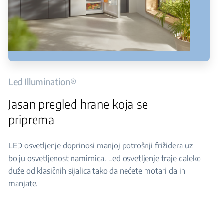
Led Illumination®
Jasan pregled hrane koja se
priprema
LED osvetljenje doprinosi manjoj potrošnji frižidera uz
bolju osvetljenost namirnica. Led osvetljenje traje daleko
duže od klasičnih sijalica tako da nećete motari da ih
manjate.