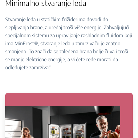
Minimalno stvaranje leda
Stvaranje leda u statičkim frižiderima dovodi do
slepljivanja hrane, a uređaj troši više energije. Zahvaljujući
specijalnom sistemu za upravljanje rashladnim fluidom koji
ima MinFrost®, stvaranje leda u zamrzivaču je znatno
smanjeno. To znači da se zaleđena hrana bolje čuva i troši
se manje električne energije, a vi ćete ređe morati da
odleđujete zamrzivač.