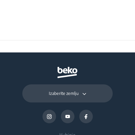
Volume (l)
Frozen Food Storage
78 L
Volume (l)
Daily Freezing
3.6 kg
Capacity (kg/day)
Izaberite zemlju
Kuhinja