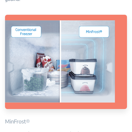
MinFrost®