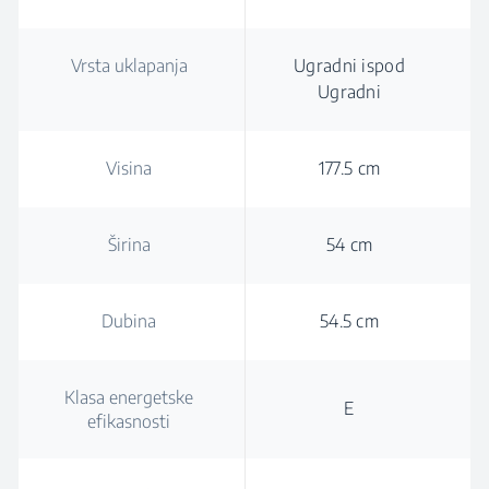
Vrsta uklapanja
Ugradni ispod
Ugradni
Visina
177.5 cm
Širina
54 cm
Dubina
54.5 cm
Klasa energetske
E
efikasnosti