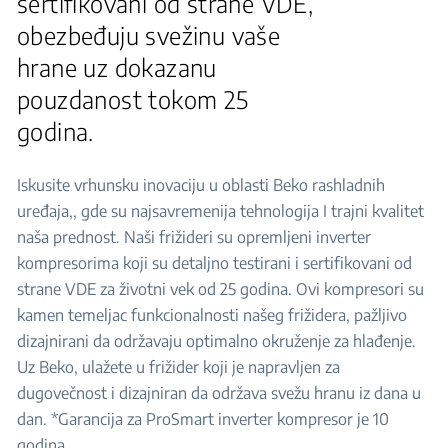
sertifikovani od strane VDE,
obezbeđuju svežinu vaše
hrane uz dokazanu
pouzdanost tokom 25
godina.
Iskusite vrhunsku inovaciju u oblasti Beko rashladnih
uređaja,, gde su najsavremenija tehnologija I trajni kvalitet
naša prednost. Naši frižideri su opremljeni inverter
kompresorima koji su detaljno testirani i sertifikovani od
strane VDE za životni vek od 25 godina. Ovi kompresori su
kamen temeljac funkcionalnosti našeg frižidera, pažljivo
dizajnirani da održavaju optimalno okruženje za hlađenje.
Uz Beko, ulažete u frižider koji je napravljen za
dugovečnost i dizajniran da održava svežu hranu iz dana u
dan. *Garancija za ProSmart inverter kompresor je 10
godina.