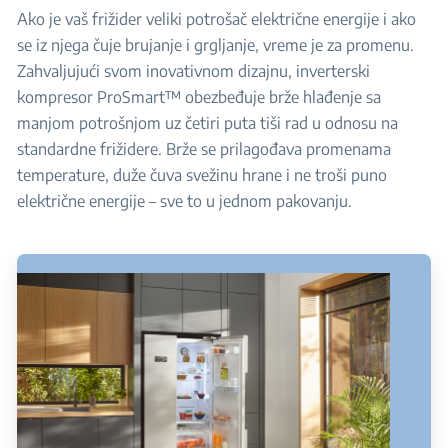
Ako je vaš frižider veliki potrošač električne energije i ako
se iz njega čuje brujanje i grgljanje, vreme je za promenu.
Zahvaljujući svom inovativnom dizajnu, inverterski
kompresor ProSmart™ obezbeđuje brže hlađenje sa
manjom potrošnjom uz četiri puta tiši rad u odnosu na
standardne frižidere. Brže se prilagođava promenama
temperature, duže čuva svežinu hrane i ne troši puno
električne energije – sve to u jednom pakovanju.