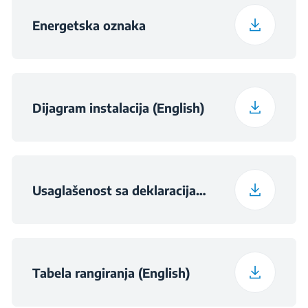
Noise Emission Class
B
Energetska oznaka
Maximum Ambient
Temperature Required
38
for Satisfactory
Operation (°C)
Dijagram instalacija (English)
Daily Energy
0.337
Consumption at 16°C
(kWh/day)
Usaglašenost sa deklaracijama (English)
Preservation Time at
13
Power Cut (hours)
Tabela rangiranja (English)
Total Fresh Food &
193 L
Chill Compartment