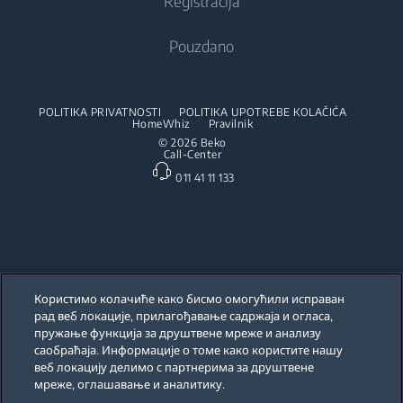
Registracija
Ugradna mikrotalasna
Usisivači
HarvestFresh
Ugradni set
Parne stanice
Samostojeća mikrotalasna
Pouzdano
Robot usisivači
AquaTech
Mašine za pranje sudova
Aparat za vertikalno peglanje
Ugradna ploča
Usisivači bez kabla
Ugradne mašine za pranje sudova
Ugradni aspiratori
POLITIKA PRIVATNOSTI
POLITIKA UPOTREBE KOLAČIĆA
Usisivači sa posudom
HomeWhiz
Pravilnik
Ugradni set
Veš
© 2026 Beko
Mokro / Suvi usisivač
Call-Center
Mašine za pranje sudova
011 41 11 133
Ugradne mašine za pranje veša
Vacuum Cleaner Accessories
Ugradne mašine za pranje i sušenje veša
Samostojeće mašine za pranje sudova
Ugradne mašine za pranje sudova
Mali kuhinjski aparati
Користимо колачиће како бисмо омогућили исправан
рад веб локације, прилагођавање садржаја и огласа,
Aparati za kafu
пружање функција за друштвене мреже и анализу
Our parent company, Beko has 55,000 employees throughout the world
with its global operations through its subsidiaries in 57 countries and 45
саобраћаја. Информације о томе како користите нашу
production facilities in 13 countries
Ketleri
веб локацију делимо с партнерима за друштвене
(i.e. Türkiye, UK, Italy, Romania, Slovakia, Poland, South Africa, Russia,
Pakistan, India, Bangladesh, Thailand and China).
мреже, оглашавање и аналитику.
Sokovnici