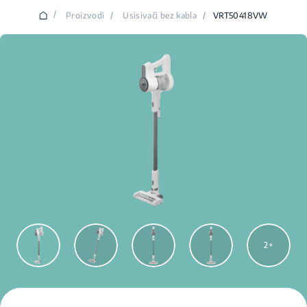
/
Proizvodi
/
Usisivači bez kabla
/
VRT50418VW
2