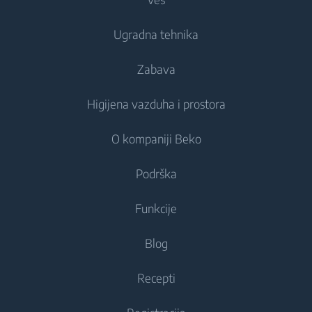
Frižideri i zamrzivači
Ugradna tehnika
Frižideri
Mašine za pranje veša
Zabava
Zamrzivači
Samostojeće mašine za pranje veša
Frižideri i zamrzivači
Kombinovani frižideri
Higijena vazduha i prostora
Ugradne mašine za pranje veša
Ugradni frižideri
Televizori
Ugradni frižideri
Mašine za pranje i sušenje veša
O kompaniji Beko
Ugradni zamrzivači
Televizori
Ugradni zamrzivači
Higijena vazduha
Samostojeće mašine za pranje i sušenje veša
Ugradni kombinovani frižideri
Podrška
Ugradni kombinovani frižideri
Klima uređaji
Ugradne mašine za pranje i sušenje veša
Uređaji za kuvanje
Uređaji za kuvanje
O nama
Funkcije
Pročišćivači vazduha
Mašine za sušenje veša
Ugradne rerne
Beko Corporate
Ovlaživači vazduha
Samostojeći šporeti
Blog
Mašine za sušenje veša
Ugradna mikrotalasna
Beko Professional
Sobne grejalice
Ugradne rerne
EnergySpin
Recepti
Ugradna ploča
Pegle
Partnerstva
Dehumidifier
Male rerne
AirFry
Ugradni aspiratori
Call-center: 011 41 11 133
Pegle na paru