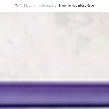
/
Blogg
/
Matrecept
/
Brownie med nötströssel