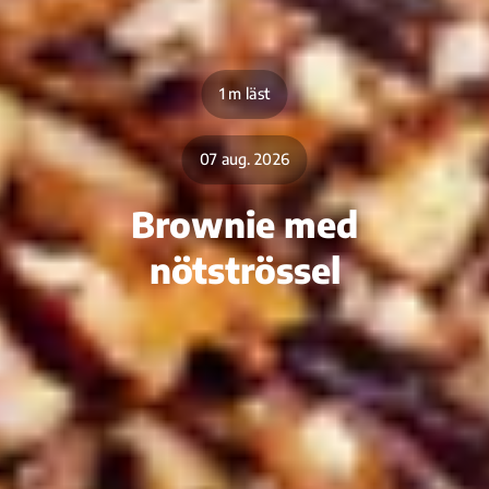
1 m läst
07 aug. 2026
Brownie med
nötströssel