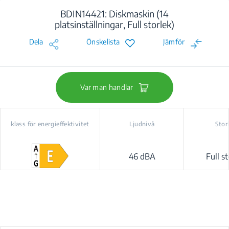
BDIN14421: Diskmaskin (14
platsinställningar, Full storlek)
Dela
Önskelista
Jämför
Var man handlar
klass för energieffektivitet
Ljudnivå
Stor
46 dBA
Full st