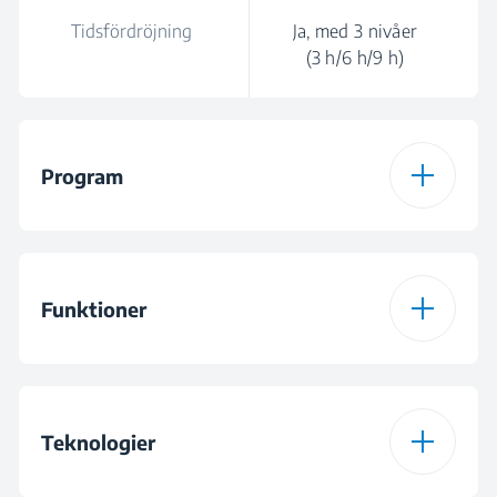
Tidsfördröjning
Ja, med 3 nivåer
(3 h/6 h/9 h)
Program
Antal program
6
Funktioner
Program 1
Automatiskt
program
Funktion 1
Hygiene Intense
Teknologier
Program 2
Intensivt program
70 °C
Funktion 2
Fast+