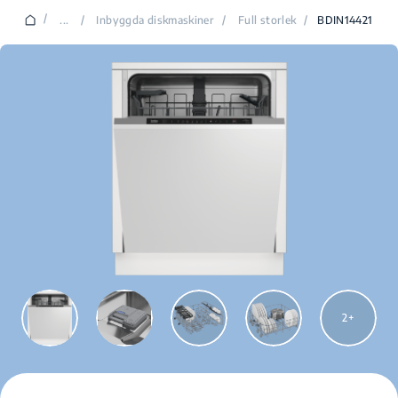
/
...
/
Inbyggda diskmaskiner
/
Full storlek
/
BDIN14421
2