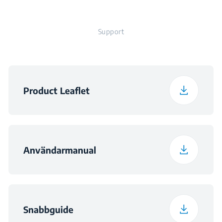
Ljudnivå
46 dBA
Djup paketerad
66.1 cm
Support
Antal spraynivåer
3
Paketerad vikt
40.5 kg
Spänning
220 - 240 V
Product Leaflet
Frekvens
50 Hz
Ljudklass
C
Användarmanual
Snabbguide