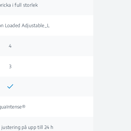
ricka i full storlek
on Loaded Adjustable_L
4
3
quaIntense®
 justering på upp till 24 h