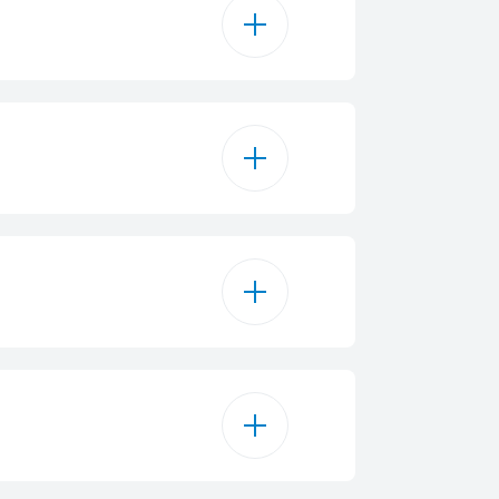
lex® Programme
Fast+
ivt program 70 °C
quaIntense®
teamGloss®
program 50 °C
alv maskin
program 40 °C
ricka i full storlek
Tablett
 Shine® Programme
on Loaded Adjustable_L
 justering på upp till 24 h
Vit
iniprogram
4
matisk tablett
 i rostfritt stål
rdiskprogram
3