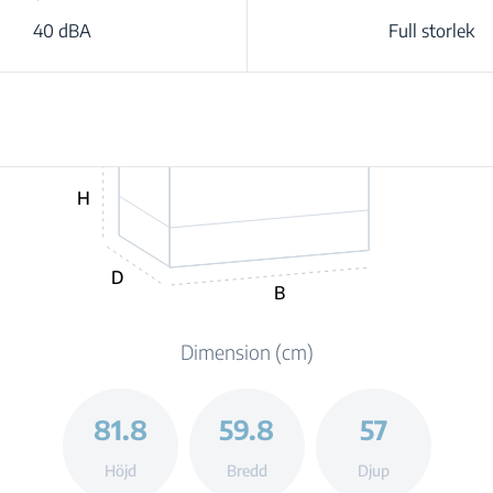
40 dBA
Full storlek
H
D
B
Dimension (cm)
81.8
59.8
57
Höjd
Bredd
Djup