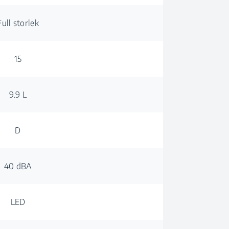
Full storlek
15
9.9 L
D
40 dBA
LED