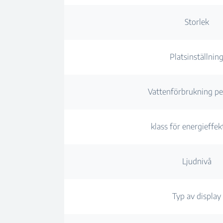
Storlek
Platsinställnin
Vattenförbrukning pe
klass för energieffekt
Ljudnivå
Typ av display