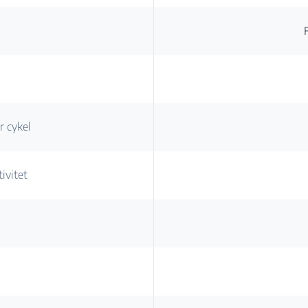
g
r cykel
ivitet