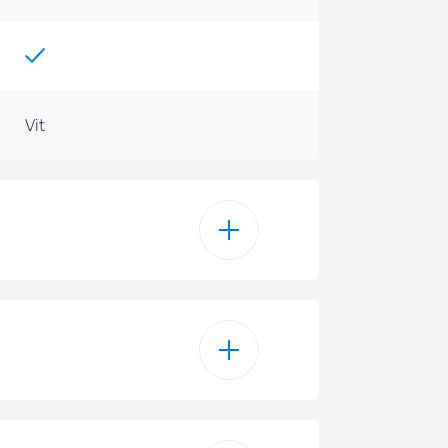
Vit
8
atiskt program
quaIntense®