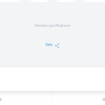
Tekniska specifikationer
Dela
yp
U