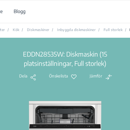
ce
Blogg
ter
/
Kök
/
Diskmaskiner
/
Inbyggda diskmaskiner
/
Full storlek
/
EDDN28535W: Diskmaskin (15
platsinställningar, Full storlek)
Dela
Önskelista
Jämför