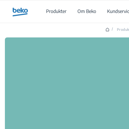
Main content starts here
Produkter
Om Beko
Kundservi
/
Produk