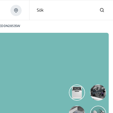
Sök
EDDN28535W