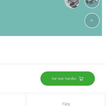
3
Var man handlar
Färg