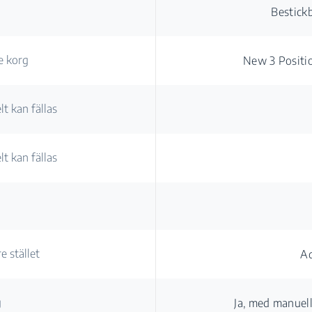
Bestickb
e korg
New 3 Positi
lt kan fällas
lt kan fällas
e stället
A
g
Ja, med manuell