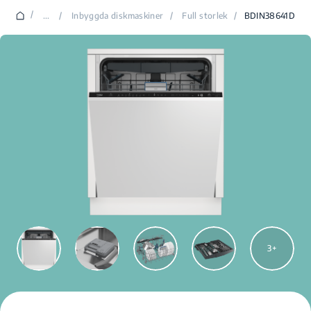
/
...
/
Inbyggda diskmaskiner
/
Full storlek
/
BDIN38641D
3