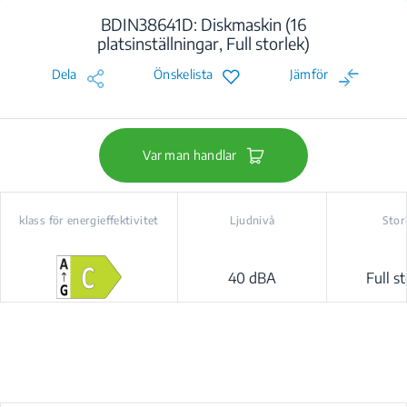
BDIN38641D: Diskmaskin (16
platsinställningar, Full storlek)
Dela
Önskelista
Jämför
Var man handlar
klass för energieffektivitet
Ljudnivå
Stor
40 dBA
Full st