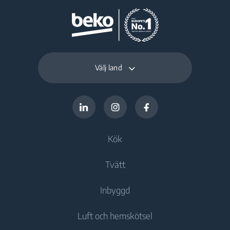
Välj land
Kök
Tvätt
Kylprodukter
Inbyggd
Kylskåp
Tvättmaskiner
Luft och hemskötsel
Frys
Fristående tvättmaskiner
Kylprodukter