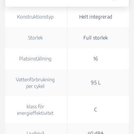
Konstruktionstyp
Helt integrerad
Storlek
Full storlek
Platsinställning
16
Vattenförbrukning
9.5 L
per cykel
klass för
C
energieffektivitet
Ljudnivå
40 dBA