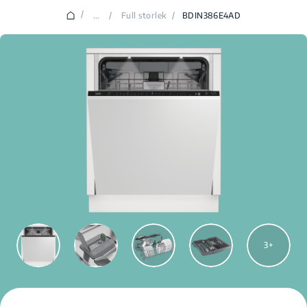
/
...
/
Full storlek
/
BDIN386E4AD
3