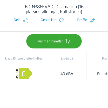
BDIN386E4AD: Diskmaskin (16
platsinställningar, Full storlek)
Dela
Önskelista
Jämför
Var man handlar
klass för energieffektivitet
Ljudnivå
Stor
40 dBA
Full st