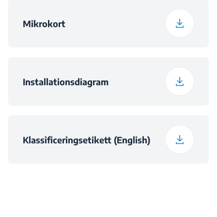
Paketerad vikt
11.5 kg
Mikrokort
Nischdimensioner
h×560×490
Installationsdiagram
Klassificeringsetikett (English)