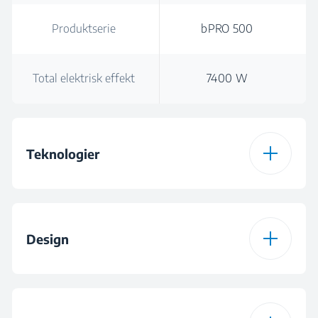
Produktserie
bPRO 500
Total elektrisk effekt
7400 W
Teknologier
Typ av spishäll
Induktion
Design
Indyflex+®
Induction Hobs -
Pars
Utförande på
Glas
brännarnas plattor