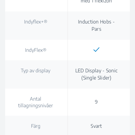
med 1 flexizon
Indyflex+®
Induction Hobs -
Pars
IndyFlex®
Typ av display
LED Display - Sonic
(Single Slider)
Antal
9
tillagningsnivåer
Färg
Svart