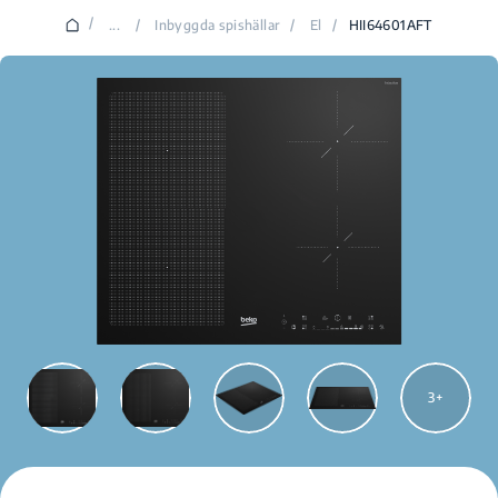
/
...
/
Inbyggda spishällar
/
El
/
HII64601AFT
3