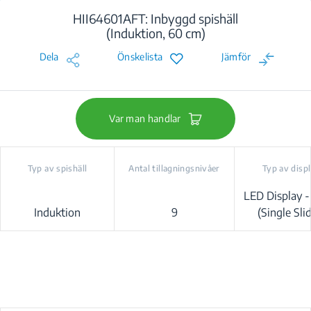
HII64601AFT: Inbyggd spishäll
(Induktion, 60 cm)
Dela
Önskelista
Jämför
Var man handlar
Typ av spishäll
Antal tillagningsnivåer
Typ av disp
LED Display -
Induktion
9
(Single Sli