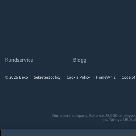
Kundservice
Blogg
© 2026 Beko
Sekretesspolicy
Cookie Policy
HomeWhiz
Code of
Our parent company, Beko has 55,000 employees thr
(i.e. Türkiye, UK, I
Beko became the largest white goods co