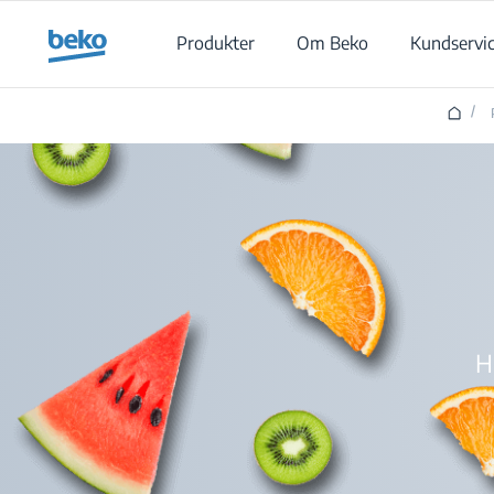
Main content starts here
Produkter
Om Beko
Kundservi
/
H