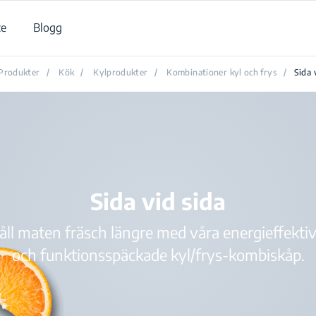
ce
Blogg
Produkter
/
Kök
/
Kylprodukter
/
Kombinationer kyl och frys
/
Sida 
Sida vid sida
åll maten fräsch längre med våra energieffektiv
och funktionsspäckade kyl/frys-kombiskåp.