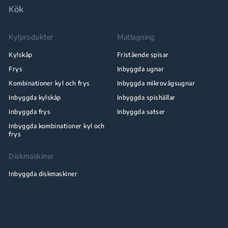
Kök
Kylprodukter
Matlagning
Kylskåp
Fristående spisar
Frys
Inbyggda ugnar
Kombinationer kyl och frys
Inbyggda mikrovågsugnar
Inbyggda kylskåp
Inbyggda spishällar
Inbyggda frys
Inbyggda satser
Inbyggda kombinationer kyl och
frys
Diskmaskiner
Inbyggda diskmaskiner