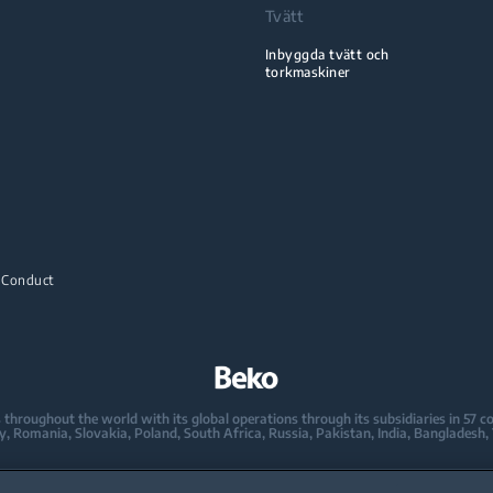
Tvätt
Inbyggda tvätt och
torkmaskiner
 Conduct
oughout the world with its global operations through its subsidiaries in 57 coun
taly, Romania, Slovakia, Poland, South Africa, Russia, Pakistan, India, Bangladesh,
mpany in Europe with its market share (based on volumes). Beko’s 31 R&D and De