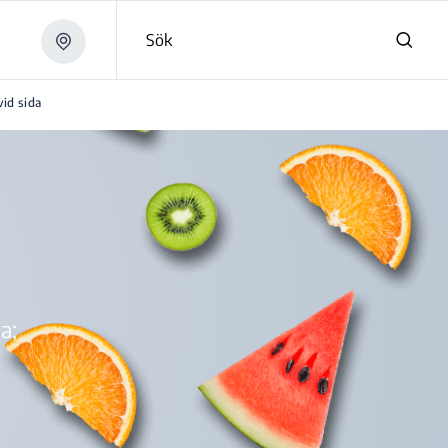
Sök
vid sida
a;