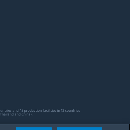
tries and 45 production facilities in 13 countries
 Thailand and China).
sign Centers & Offices across the globe