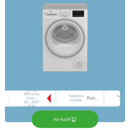
Energy
Efficiency
Toplotna
Senzor
Kondenzator
Class_
črpalka
sušenj
EU_2025
(DR)
Kje kupiti