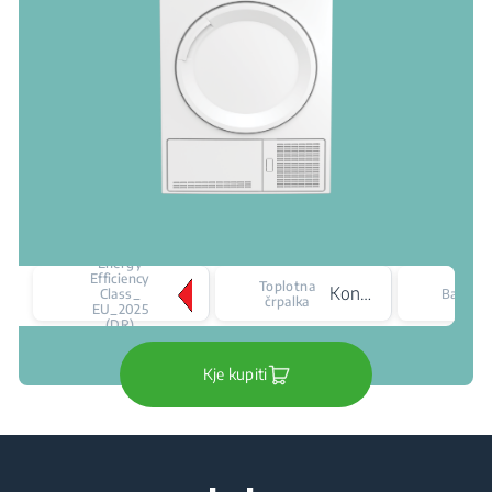
Energy
Efficiency
Toplotna
Kondenzator
Class_
Barva
črpalka
EU_2025
(DR)
Kje kupiti