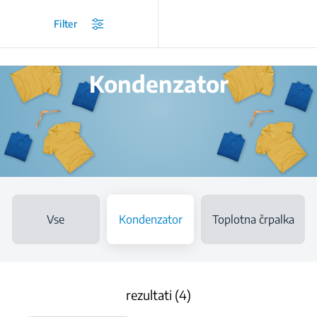
/
Izdelki
/
Sušilni stroji
/
Kondenzator
Filter
Kondenzator
Vse
Kondenzator
Toplotna črpalka
rezultati (4)