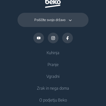
Poiščite svojo državo
Kuhinja
Pranje
Hlajenje
Vgradni
Hladilniki
Pralni stroji
Zrak in nega doma
Zamrzovalniki
Prostostoječi pralni stroji
Hlajenje
Kombinirani hladilniki-zamrzovalniki
O podjetju Beko
Vgradni pralni stroji
Vgradni hladilniki
Nega zraka
Vgradni hladilniki