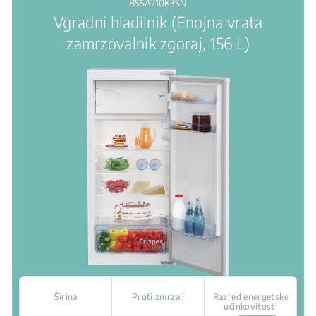
BSSA210K3SN
Vgradni hladilnik (Enojna vrata
zamrzovalnik zgoraj, 156 L)
Širina
Proti zmrzali
Razred energetske
učinkovitosti