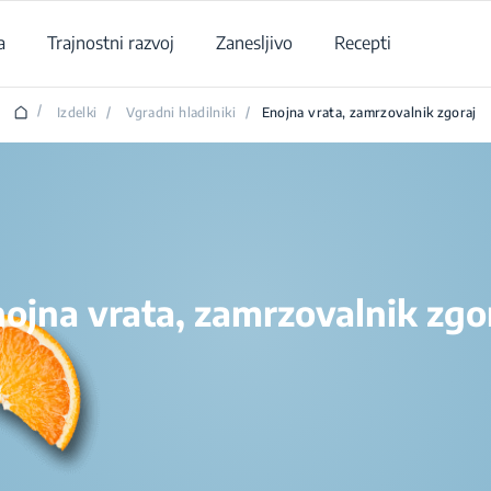
a
Trajnostni razvoj
Zanesljivo
Recepti
/
Izdelki
/
Vgradni hladilniki
/
Enojna vrata, zamrzovalnik zgoraj
ojna vrata, zamrzovalnik zgo