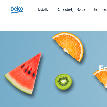
Main content starts here
Izdelki
O podjetju Beko
Podpor
En