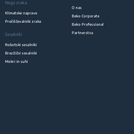
Nega zraka
O nas
Klimatske naprave
Beko Corporate
Prečiščevalniki zraka
Beko Professional
Partnerstva
Sesalniki
Robotski sesalniki
Brezžični sesalniki
Mokri in suhi