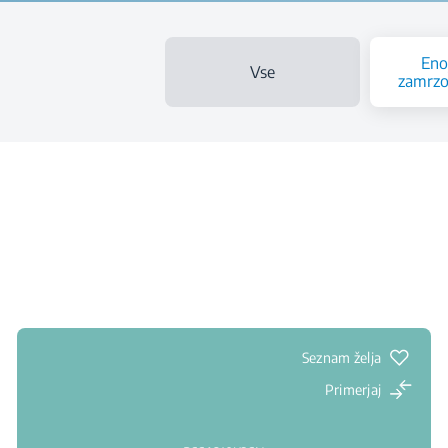
Eno
Vse
zamrzo
Seznam želja
Primerjaj