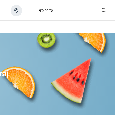
Preiščite
raj