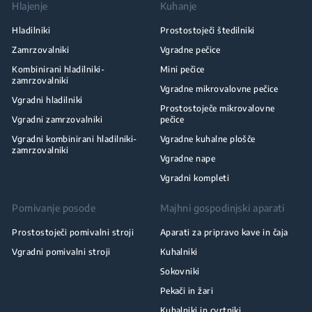
Hlajenje
Kuhanje
Hladilniki
Prostostoječi štedilniki
Zamrzovalniki
Vgradne pečice
Kombinirani hladilniki-
Mini pečice
zamrzovalniki
Vgradne mikrovalovne pečice
Vgradni hladilniki
Prostostoječe mikrovalovne
Vgradni zamrzovalniki
pečice
Vgradni kombinirani hladilniki-
Vgradne kuhalne plošče
zamrzovalniki
Vgradne nape
Vgradni kompleti
Pomivanje posode
Majhni gospodinjski aparati
Prostostoječi pomivalni stroji
Aparati za pripravo kave in čaja
Vgradni pomivalni stroji
Kuhalniki
Sokovniki
Pekači in žari
Kuhalniki in cvrtniki