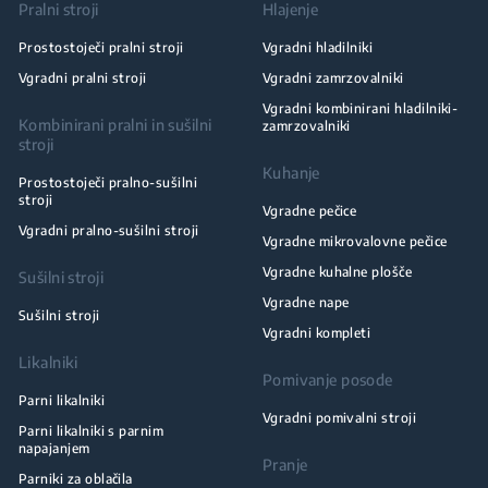
Pralni stroji
Hlajenje
Prostostoječi pralni stroji
Vgradni hladilniki
Vgradni pralni stroji
Vgradni zamrzovalniki
Vgradni kombinirani hladilniki-
Kombinirani pralni in sušilni
zamrzovalniki
stroji
Kuhanje
Prostostoječi pralno-sušilni
stroji
Vgradne pečice
Vgradni pralno-sušilni stroji
Vgradne mikrovalovne pečice
Vgradne kuhalne plošče
Sušilni stroji
Vgradne nape
Sušilni stroji
Vgradni kompleti
Likalniki
Pomivanje posode
Parni likalniki
Vgradni pomivalni stroji
Parni likalniki s parnim
napajanjem
Pranje
Parniki za oblačila