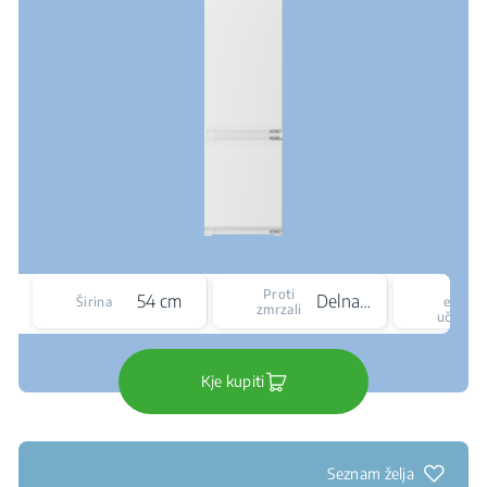
Razr
Proti
54 cm
Delna funkcija proti zmrzali
Širina
energe
zmrzali
učinkov
Kje kupiti
Seznam želja