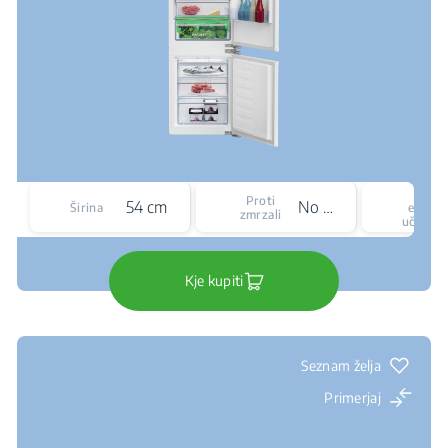
Razr
Proti
54 cm
No Frost
Širina
energe
zmrzali
učinkov
Kje kupiti
Seznam želja
Primerjaj