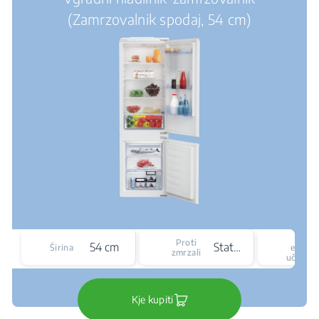
(Zamrzovalnik spodaj, 54 cm)
Razr
Proti
54 cm
Statičen
Širina
energe
zmrzali
učinkov
Kje kupiti