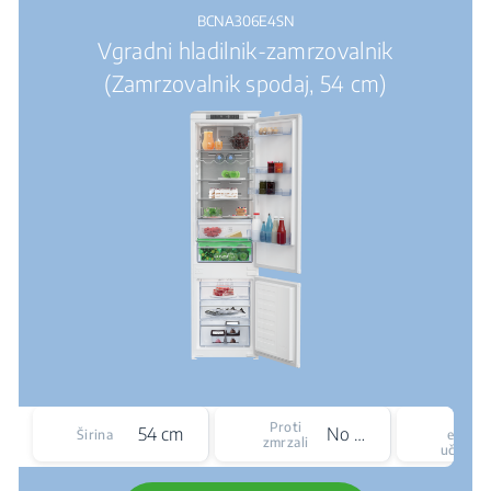
BCNA306E4SN
Vgradni hladilnik-zamrzovalnik
(Zamrzovalnik spodaj, 54 cm)
Razr
Proti
54 cm
No Frost
Širina
energe
zmrzali
učinkov