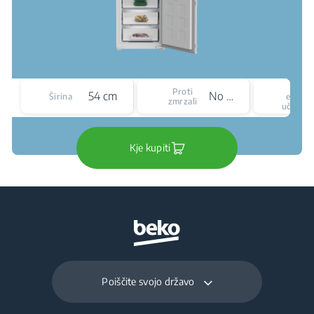
Razr
Proti
54 cm
No Frost
Širina
energe
zmrzali
učinkov
Kje kupiti
Poiščite svojo državo