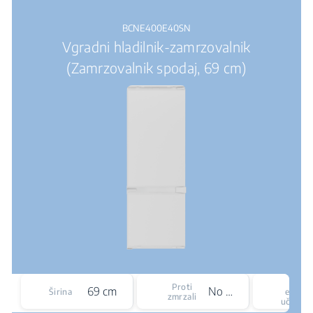
BCNE400E40SN
Vgradni hladilnik-zamrzovalnik
(Zamrzovalnik spodaj, 69 cm)
Razr
Proti
69 cm
No Frost
Širina
energe
zmrzali
učinkov