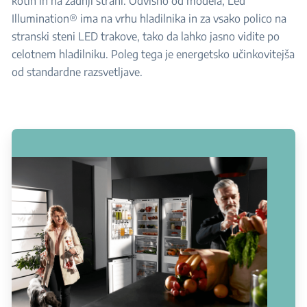
kotih in na zadnji strani. Odvisno od modela, Led
Illumination® ima na vrhu hladilnika in za vsako polico na
stranski steni LED trakove, tako da lahko jasno vidite po
celotnem hladilniku. Poleg tega je energetsko učinkovitejša
od standardne razsvetljave.