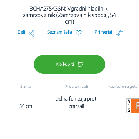
BCHA275K3SN: Vgradni hladilnik-
zamrzovalnik (Zamrzovalnik spodaj, 54
cm)
Deli
Seznam želja
Primerjaj
Kje kupiti
Širina
Proti zmrzali
Razred energetsk
Delna funkcija proti
54 cm
zmrzali