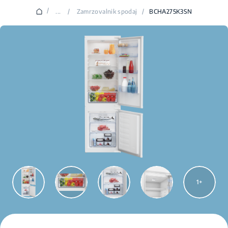
/
...
/
Zamrzovalnik spodaj
/
BCHA275K3SN
1