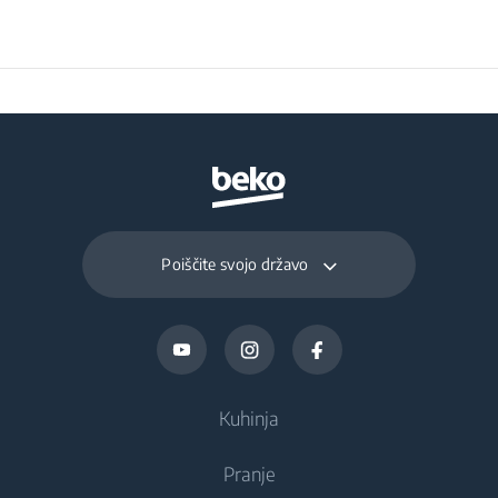
Preservation Time at
13
Power Cut (hours)
Total Fresh Food &
193 L
Chill Compartment
Volume (l)
Poiščite svojo državo
Frozen Food Storage
69 L
Volume (l)
Daily Freezing
3.2 kg
Capacity (kg/day)
Kuhinja
Pranje
Hlajenje