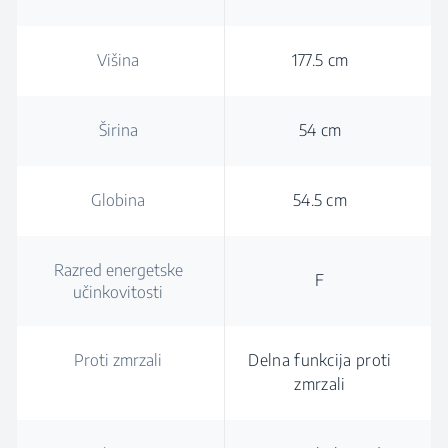
Višina
177.5 cm
Širina
54 cm
Globina
54.5 cm
Razred energetske
F
učinkovitosti
Proti zmrzali
Delna funkcija proti
zmrzali