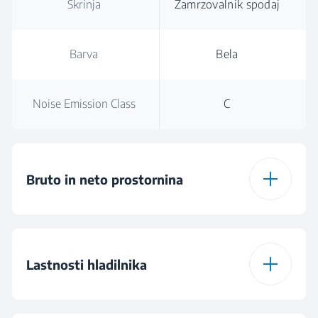
Skrinja
Zamrzovalnik spodaj
Barva
Bela
Noise Emission Class
C
Bruto in neto prostornina
Total Gross Volume
275 L
Lastnosti hladilnika
Total Volume (l)
262 L