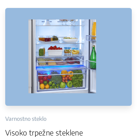
Varnostno steklo
Visoko trpežne steklene