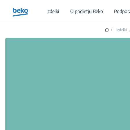
Main content starts here
Izdelki
O podjetju Beko
Podpor
/
Izdelki