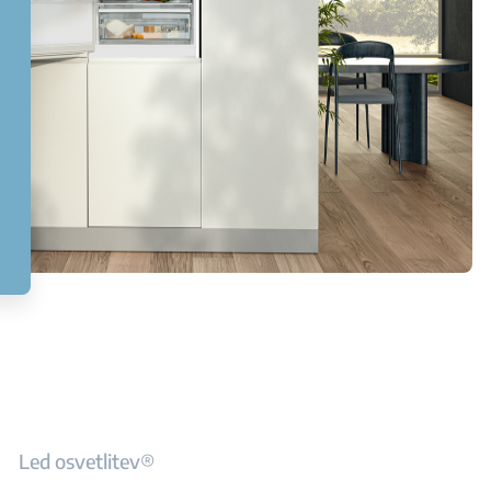
Led osvetlitev®