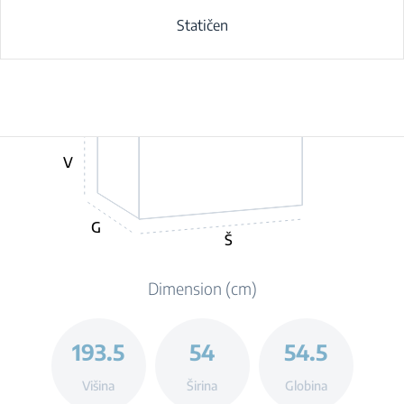
Statičen
V
G
Š
Dimension (cm)
193.5
54
54.5
Višina
Širina
Globina