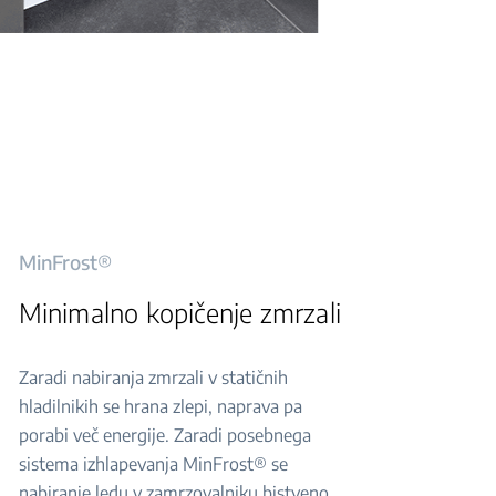
MinFrost®
Minimalno kopičenje zmrzali
Zaradi nabiranja zmrzali v statičnih
hladilnikih se hrana zlepi, naprava pa
porabi več energije. Zaradi posebnega
sistema izhlapevanja MinFrost® se
nabiranje ledu v zamrzovalniku bistveno