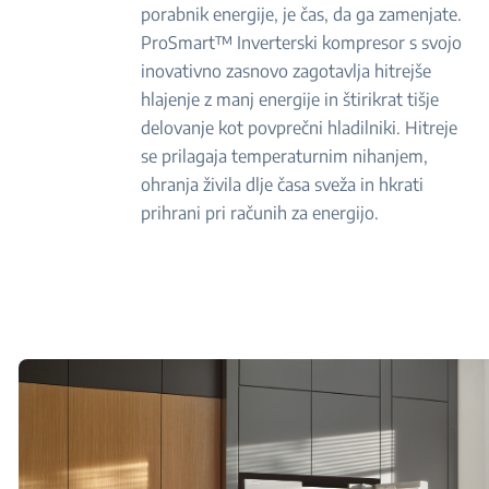
porabnik energije, je čas, da ga zamenjate.
ProSmart™ Inverterski kompresor s svojo
inovativno zasnovo zagotavlja hitrejše
hlajenje z manj energije in štirikrat tišje
delovanje kot povprečni hladilniki. Hitreje
se prilagaja temperaturnim nihanjem,
ohranja živila dlje časa sveža in hkrati
prihrani pri računih za energijo.