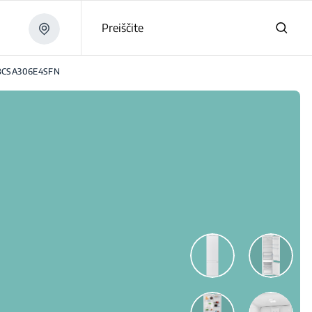
Preiščite
BCSA306E4SFN