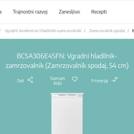
a
Trajnostni razvoj
Zanesljivo
Recepti
/
Vgradni kombinirani hladilniki-zamrzovalniki
/
Zamrzovalnik spodaj
/
BCSA306E4SFN: Vgradni hladilnik-
zamrzovalnik (Zamrzovalnik spodaj, 54 cm)
Seznam
Deli
Primerjaj
želja