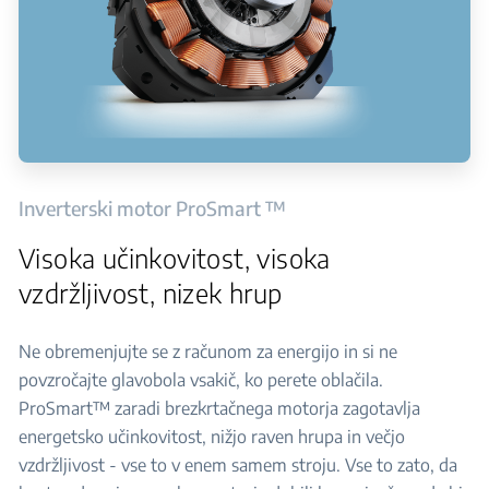
Inverterski motor ProSmart ™
Visoka učinkovitost, visoka
vzdržljivost, nizek hrup
Ne obremenjujte se z računom za energijo in si ne
povzročajte glavobola vsakič, ko perete oblačila.
ProSmart™ zaradi brezkrtačnega motorja zagotavlja
energetsko učinkovitost, nižjo raven hrupa in večjo
vzdržljivost - vse to v enem samem stroju. Vse to zato, da