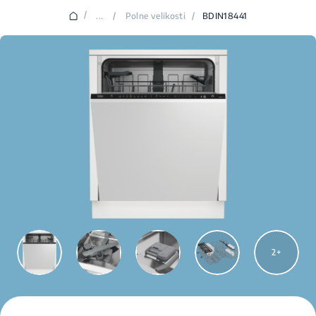
/
...
/
Polne velikosti
/
BDIN18441
2