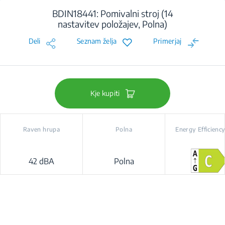
BDIN18441: Pomivalni stroj (14
nastavitev položajev, Polna)
Deli
Seznam želja
Primerjaj
Kje kupiti
Raven hrupa
Polna
Energy Efficiency
42 dBA
Polna