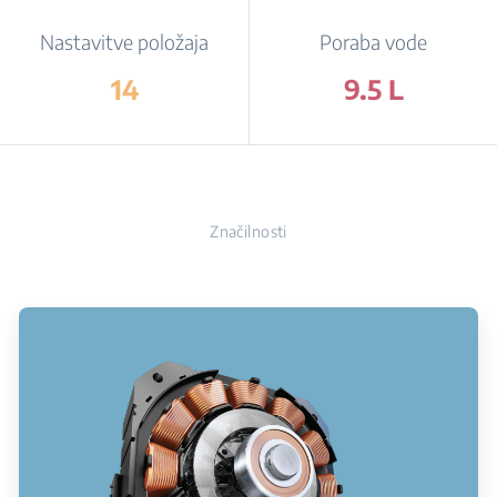
Nastavitve položaja
Poraba vode
14
9.5 L
Značilnosti