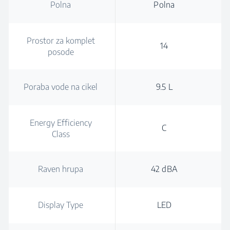
Polna
Polna
Prostor za komplet
14
posode
Poraba vode na cikel
9.5 L
Energy Efficiency
C
Class
Raven hrupa
42 dBA
Display Type
LED