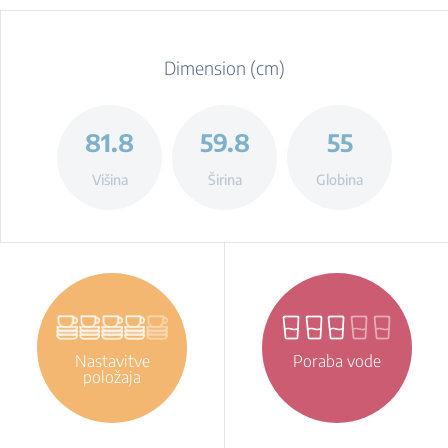
Dimension (cm)
81.8
59.8
55
Višina
Širina
Globina
Nastavitve
Poraba vode
položaja