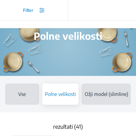
/
Izdelki
/
Vgradni pomivalni stroji
/
Polne velikosti
Filter
Polne velikosti
Vse
Polne velikosti
Ožji model (slimline)
rezultati (41)