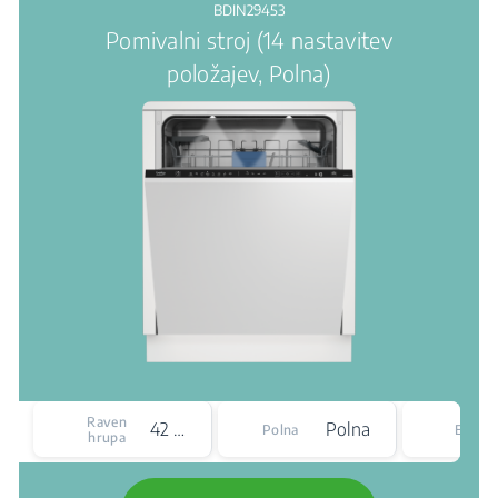
BDIN29453
Pomivalni stroj (14 nastavitev
položajev, Polna)
Ener
Raven
42 dBA
Polna
Polna
Efficie
hrupa
Clas