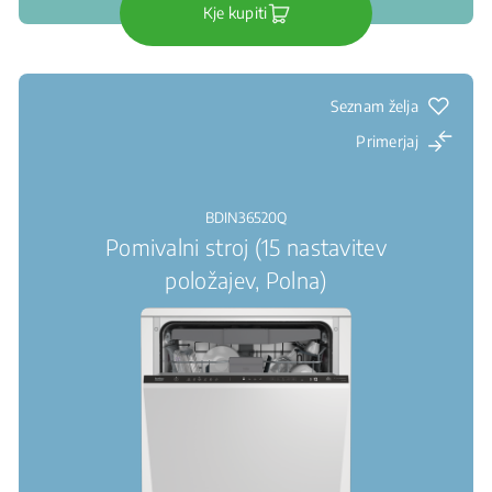
Kje kupiti
Seznam želja
Primerjaj
BDIN36520Q
Pomivalni stroj (15 nastavitev
položajev, Polna)