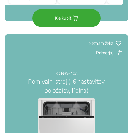
Clas
Kje kupiti
Seznam želja
Primerjaj
BDIN39640A
Pomivalni stroj (16 nastavitev
položajev, Polna)