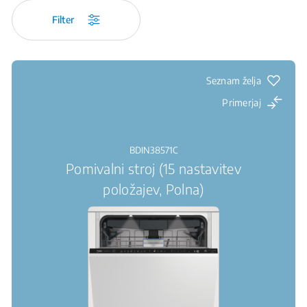
Filter
Seznam želja
Primerjaj
BDIN38571C
Pomivalni stroj (15 nastavitev
položajev, Polna)