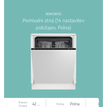
BDIN38555
Pomivalni stroj (14 nastavitev
položajev, Polna)
Ener
Raven
42 dBA
Polna
Polna
Efficie
hrupa