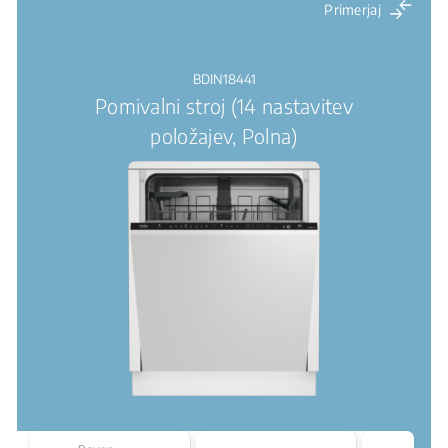
Primerjaj
BDIN18441
Pomivalni stroj (14 nastavitev
položajev, Polna)
Ener