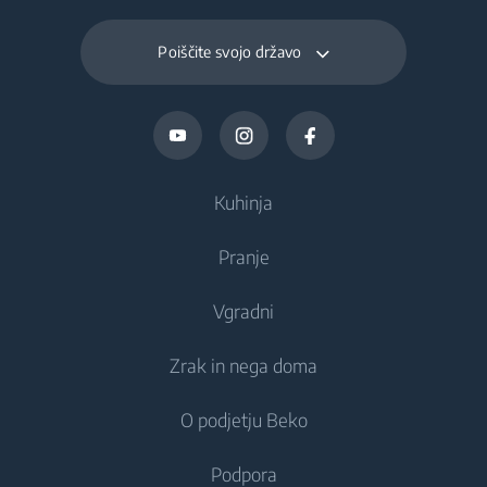
Poiščite svojo državo
Kuhinja
Pranje
Hlajenje
Vgradni
Hladilniki
Pralni stroji
Zrak in nega doma
Zamrzovalniki
Prostostoječi pralni stroji
Hlajenje
Kombinirani hladilniki-zamrzovalniki
O podjetju Beko
Vgradni pralni stroji
Vgradni hladilniki
Nega zraka
Vgradni hladilniki
Kombinirani pralni in sušilni stroji
Podpora
Vgradni zamrzovalniki
Klimatske naprave
Vgradni zamrzovalniki