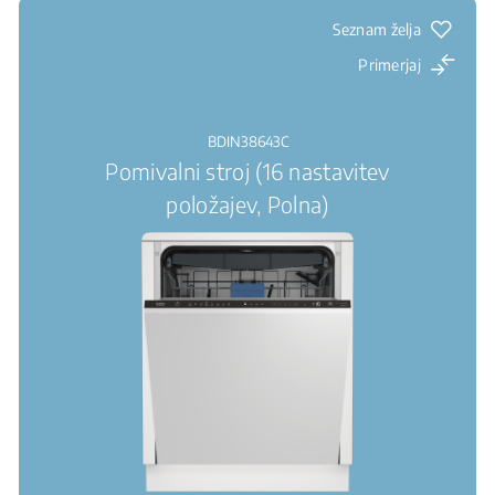
Seznam želja
Primerjaj
BDIN38643C
Pomivalni stroj (16 nastavitev
položajev, Polna)