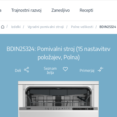
a
Trajnostni razvoj
Zanesljivo
Recepti
/
Izdelki
/
Vgradni pomivalni stroji
/
Polne velikosti
/
BDIN25324
BDIN25324: Pomivalni stroj (15 nastavitev
položajev, Polna)
Seznam
Deli
Primerjaj
želja