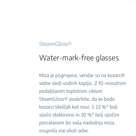
SteamGloss®
Water-mark-free glasses
Miza je pogrnjena, vendar so na kozarcih
vidne sledi vodnih kapljic. Z 10-minutnim
podaljšanim toplotnim ciklom
SteamGloss® poskrbite, da se bodo
kozarci bleščali kot novi. S 23 %* bolj
sijočo steklovino in 30 %* bolj sijočim
porcelanom bo vaša naslednja miza
osupnila vse okoli sebe.