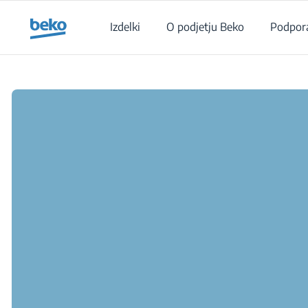
Main content starts here
Izdelki
O podjetju Beko
Podpor