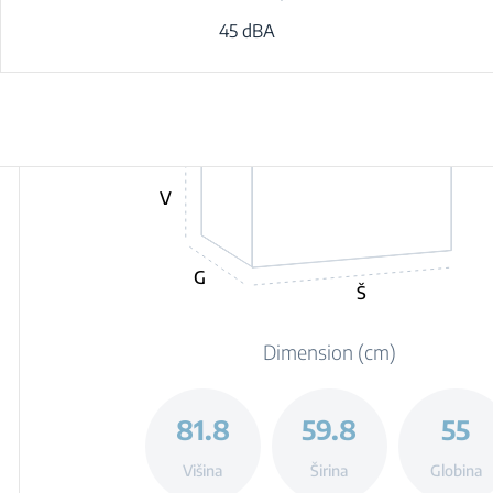
45 dBA
V
G
Š
Dimension (cm)
81.8
59.8
55
Višina
Širina
Globina