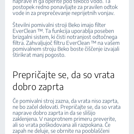
naprave in ga operite pod tekočo vodo. Ta
postopek redno ponavljajte za pravilen odtok
vode in za preprečevanje neprijetnih vonjav.
Številni pomivalni stroji Beko imajo filter
EverClean ™. Ta funkcija uporablja poseben
brizgalni sistem, ki čisti notranjost odtočnega
filtra. Zahvaljujoč filtru EverClean ™ na vašem
pomivalnem stroju Beko boste čiščenje izvajali
štirikrat manj pogosto.
Prepričajte se, da so vrata
dobro zaprta
Če pomivalni stroj zazna, da vrata niso zaprta,
ne bo začel delovati. Prepričajte se, da so vrata
naprave dobro zaprta in da se slišijo
zaklenjena. V nasprotnem primeru preverite,
ali so vrata poškodovana ali razpokana. Če
zapah ne deluje, se obrnite na pooblaščeni