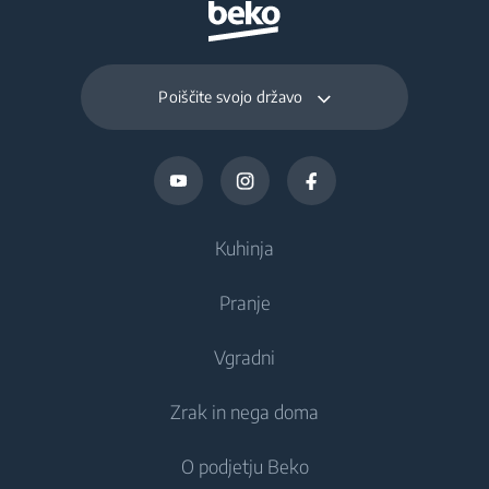
Poiščite svojo državo
Kuhinja
Pranje
Hlajenje
Vgradni
Hladilniki
Pralni stroji
Zrak in nega doma
Zamrzovalniki
Prostostoječi pralni stroji
Hlajenje
Kombinirani hladilniki-zamrzovalniki
O podjetju Beko
Vgradni pralni stroji
Vgradni hladilniki
Nega zraka