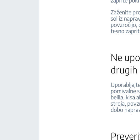
zaprite pok
Zaženite pro
sol iz napr
povzročijo,
tesno zapri
Ne upor
drugih
Uporabljajte
pomivalne st
belila, kisa 
stroja, povz
dobo napra
Preveri