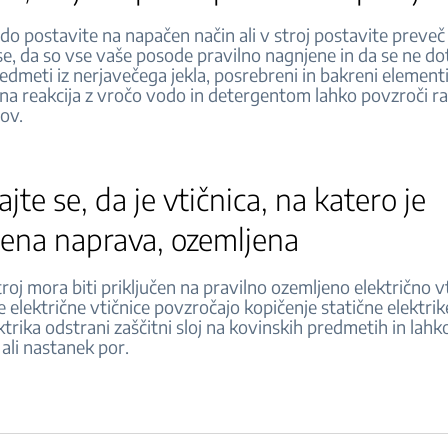
o postavite na napačen način ali v stroj postavite preveč
se, da so vse vaše posode pravilno nagnjene in da se ne dot
redmeti iz nerjavečega jekla, posrebreni in bakreni elementi
čna reakcija z vročo vodo in detergentom lahko povzroči r
alov.
ajte se, da je vtičnica, na katero je
učena naprava, ozemljena
roj mora biti priključen na pravilno ozemljeno električno vt
električne vtičnice povzročajo kopičenje statične elektrik
ktrika odstrani zaščitni sloj na kovinskih predmetih in lahk
 ali nastanek por.