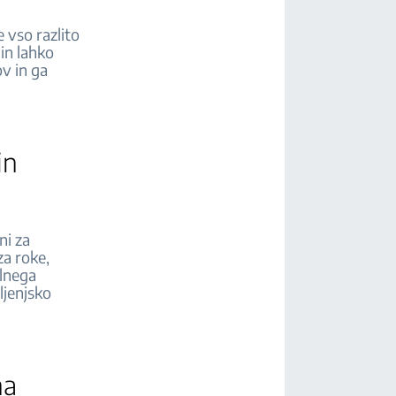
 vso razlito
in lahko
v in ga
in
ni za
za roke,
alnega
ljenjsko
ena