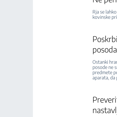
Rja se lahko
kovinske pr
Poskrbi
posod
Ostanki hra
posode ne s
predmete pol
aparata, da 
Preveri
nastav