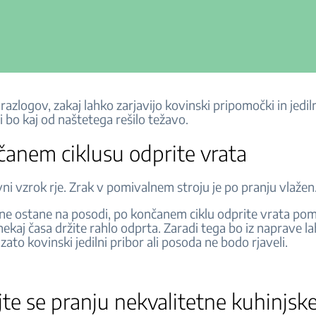
razlogov, zakaj lahko zarjavijo kovinski pripomočki in jediln
li bo kaj od naštetega rešilo težavo.
čanem ciklusu odprite vrata
vni vzrok rje. Zrak v pomivalnem stroju je po pranju vlaže
 ne ostane na posodi, po končanem ciklu odprite vrata po
h nekaj časa držite rahlo odprta. Zaradi tega bo iz naprave la
 zato kovinski jedilni pribor ali posoda ne bodo rjaveli.
jte se pranju nekvalitetne kuhinjsk