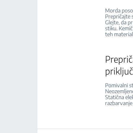
Morda posod
Prepričajte 
Glejte, da p
stiku. Kemi
teh materi
Preprič
priklj
Pomivalni st
Neozemljene 
Statična ele
razbarvanje