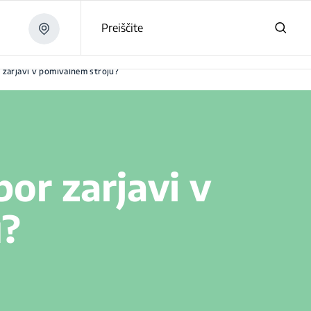
Preiščite
or zarjavi v pomivalnem stroju?
bor zarjavi v
u?