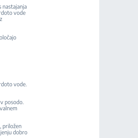
s nastajanja
trdoto vode
z
oločajo
rdoto vode.
e v posodo.
mivalnem
j, priložen
njenju dobro