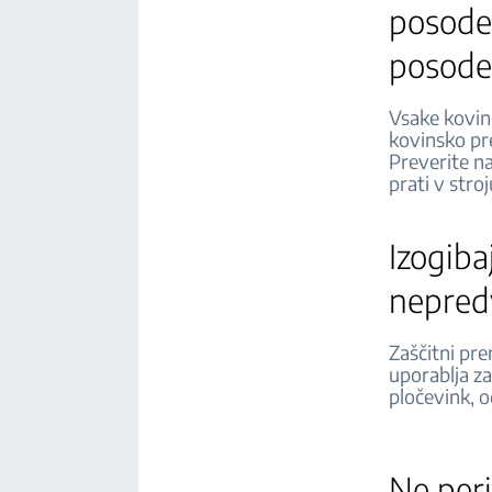
posode 
posode
Vsake kovine
kovinsko pre
Preverite na
prati v stro
Izogiba
nepre
Zaščitni pre
uporablja za
pločevink, o
Ne peri