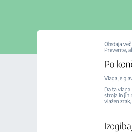
Obstaja več 
Preverite, a
Po kon
Vlaga je gla
Da ta vlaga
stroja in ji
vlažen zrak,
Izogiba