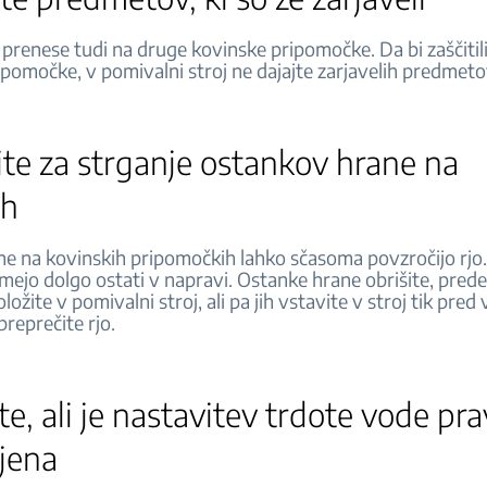
 prenese tudi na druge kovinske pripomočke. Da bi zaščitil
ipomočke, v pomivalni stroj ne dajajte zarjavelih predmet
te za strganje ostankov hrane na
ah
ne na kovinskih pripomočkih lahko sčasoma povzročijo rj
mejo dolgo ostati v napravi. Ostanke hrane obrišite, pred
ožite v pomivalni stroj, ali pa jih vstavite v stroj tik pre
preprečite rjo.
te, ali je nastavitev trdote vode pra
ljena