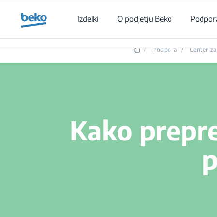
Main content starts here
Izdelki
O podjetju Beko
Podpor
/
Podpora
/
Center z
Kako prepreč
p