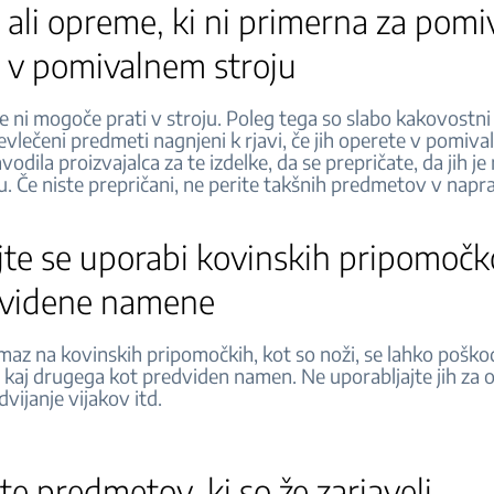
ali opreme, ki ni primerna za pomi
 v pomivalnem stroju
 ni mogoče prati v stroju. Poleg tega so slabo kakovostni 
vlečeni predmeti nagnjeni k rjavi, če jih operete v pomiva
vodila proizvajalca za te izdelke, da se prepričate, da jih j
ju. Če niste prepričani, ne perite takšnih predmetov v nap
jte se uporabi kovinskih pripomočk
dvidene namene
maz na kovinskih pripomočkih, kot so noži, se lahko poškod
 kaj drugega kot predviden namen. Ne uporabljajte jih za 
dvijanje vijakov itd.
te predmetov, ki so že zarjaveli