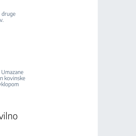
i druge
ov.
o. Umazane
en kovinske
d vklopom
vilno