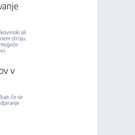
vanje
kovinski ali
lnem stroju.
e mogoče
ravi.
ov v
uje, če se
odpiranje