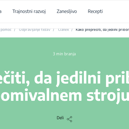
a
Trajnostni razvoj
Zanesljivo
Recepti
Kako preprečiti, da jedilni pribor zarjavi v pomivalnem stroju?
a pomoč
/
Odpravljanje težav
/
Članek
/
Kako preprečiti, da jedilni prib
3 min branja
iti, da jedilni pri
omivalnem stroj
Deli