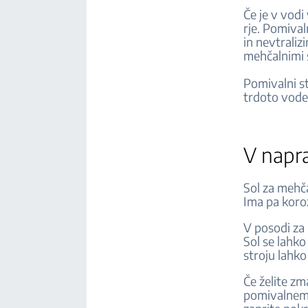
Če je v vodi
rje. Pomival
in nevtraliz
mehčalnimi
Pomivalni st
trdoto vode
V napra
Sol za mehč
Ima pa koro
V posodi za 
Sol se lahko
stroju lahk
Če želite zma
pomivalnemu 