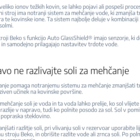
 veliko ionov težkih kovin, se lahko pojavi ali pospeši proce
ni stroj ima notranji sistem za mehčanje vode, ki zmanjša 
ira te kovinske ione. Ta sistem najbolje deluje v kombinaciji 
 solmi.
roji Beko s funkcijo Auto GlassShield® imajo senzorje, ki d
 in samodejno prilagajajo nastavitev trdote vode.
vo ne razlivajte soli za mehčanje
anje pomaga notranjemu sistemu za mehčanje zmanjšati t
ziven učinek na kovinske površine.
mehčanje soli je voda in ta voda lahko prelije, ko sol vlijet
 razlije v napravo, tudi ko polnite posodo za sol. Sol v po
o popraska steklovino.
njšati razlitje soli, pri vlivanju soli v rezervoar uporabite li
stroju Beko, in obrišite razlite vode ali zrnca soli. Po pol