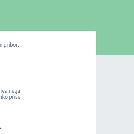
i pribor.
n.
mivalnega
hko prišel
e