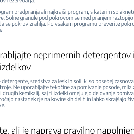
rov rezervoarja.
gram predpranja ali najkrajši program, s katerim splaknete
ave. Solne granule pod pokrovom se med pranjem raztopijo 
 da se pokrov zrahlja. Po vsakem programu preverite pokro
te.
abljajte neprimernih detergentov 
 izdelkov
 detergente, sredstva za lesk in soli, ki so posebej zasnova
roje. Ne uporabljajte tekočine za pomivanje posode, mila 
ali drugih kemikalij, saj ti izdelki omejujejo delovanje pomiv
ročajo nastanek rje na kovinskih delih in lahko skrajšajo živ
ve.
te, ali je naprava pravilno napolnj