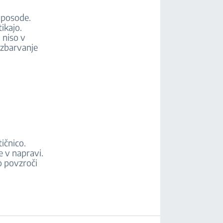
 posode.
ikajo.
 niso v
azbarvanje
ičnico.
e v napravi.
o povzroči