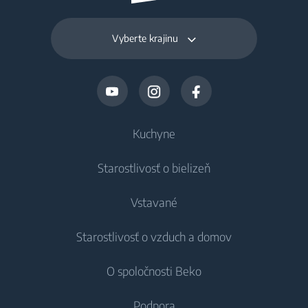
Vyberte krajinu
Kuchyne
Starostlivosť o bielizeň
Chladenie
Vstavané
Chladničky
Práčky
Starostlivosť o vzduch a domov
Mrazničky
Voľne stojace práčky
Chladenie
Chladničky s mrazničkou
O spoločnosti Beko
Vstavané práčky
Vstavané chladničky
Starostlivosť o vzduch
Vstavané chladničky
Práčky so sušičkou
Podpora
Vstavané mrazničky