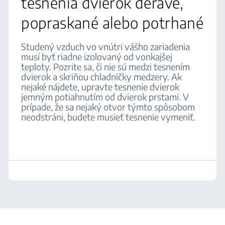
tesnenia dvierok deravé,
popraskané alebo potrhané
Studený vzduch vo vnútri vášho zariadenia
musí byť riadne izolovaný od vonkajšej
teploty. Pozrite sa, či nie sú medzi tesnením
dvierok a skriňou chladničky medzery. Ak
nejaké nájdete, upravte tesnenie dvierok
jemným potiahnutím od dvierok prstami. V
prípade, že sa nejaký otvor týmto spôsobom
neodstráni, budete musieť tesnenie vymeniť.