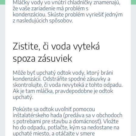
Mláčky vody vo vnútri chladničky znamenajú,
že vaše zariadenie má problém s
kondenzáciou. Skúste problém vyriešiť jedným
z nasledujúcich spôsobov.
Zistite, či voda vyteká
spoza zásuviek
Môže byť upchatý odtok vody, ktorý bráni
kondenzácii. Odstráňte spodné zásuvky a
skontrolujte, či voda nevyteká z tohto odpadu.
Ak je tam mláčka, pravdepodobne je odtok
upchatý.
Pokúste sa odtok uvoľniť pomocou
inštalatérskeho hada (predáva sa v obchodoch
s potrebami pre stavbu a domácnosť). Vložte
ho do odpadu, potlačte, kým sa nedostane na
upchaté miesto, a otáčajte v smere