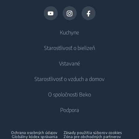
Kuchyne
Starostlivosť o bielizeň
Chladenie
Vstavané
Chladničky
Práčky
Starostlivosť o vzduch a domov
Mrazničky
Voľne stojace práčky
Chladenie
Chladničky s mrazničkou
O spoločnosti Beko
Vstavané práčky
Vstavané chladničky
Starostlivosť o vzduch
Vstavané chladničky
Práčky so sušičkou
Podpora
Vstavané mrazničky
Klimatizácie
Vstavané mrazničky
Vstavané chladničky s mrazničkou
Voľne stojace práčky so sušičkou
O nás
Dehumidifier
Vstavané chladničky s mrazničkou
Ochrana osobných údajov
Zásady použitia súborov cookies
Varenie
Sušičky
Beko Corporate
Globálny kódex správania
Zóna pre obchodných partnerov
Vysávače
Varenie