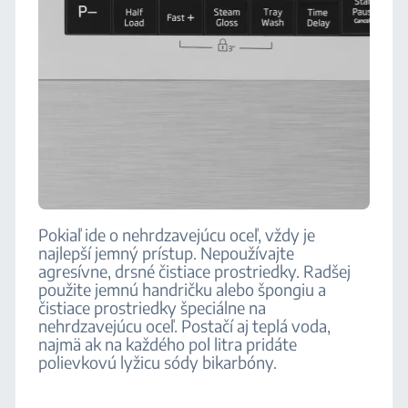
Pokiaľ ide o nehrdzavejúcu oceľ, vždy je
najlepší jemný prístup. Nepoužívajte
agresívne, drsné čistiace prostriedky. Radšej
použite jemnú handričku alebo špongiu a
čistiace prostriedky špeciálne na
nehrdzavejúcu oceľ. Postačí aj teplá voda,
najmä ak na každého pol litra pridáte
polievkovú lyžicu sódy bikarbóny.