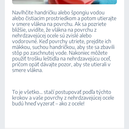
Navlhčite handričku alebo špongiu vodou
alebo čistiacim prostriedkom a potom utierajte
v smere vlákna na povrchu. Ak sa pozriete
bližšie, uvidíte, že vlákna na povrchu z
nehrdzavejúcej ocele sú zvislé alebo
vodorovné. Keď povrchy utriete, prejdite ich
mäkkou, suchou handričkou, aby ste sa zbavili
stôp po zaschnutej vode. Nakoniec môžete
použiť trošku leštidla na nehrdzavejúcu oceľ,
pričom opäť dávajte pozor, aby ste utierali v
smere vlákna.
To je všetko… stačí postupovať podľa týchto
krokov a vaše povrchy z nehrdzavejúcej ocele
budú hneď vyzerať – ako z ocele!