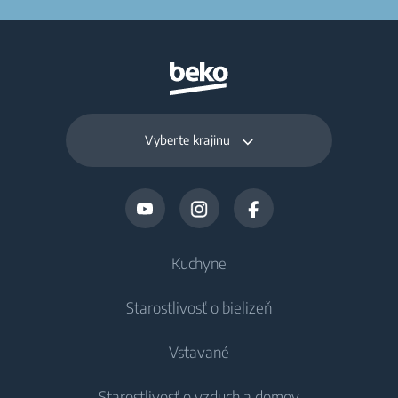
Vyberte krajinu
Kuchyne
Starostlivosť o bielizeň
Chladenie
Vstavané
Chladničky
Práčky
Starostlivosť o vzduch a domov
Mrazničky