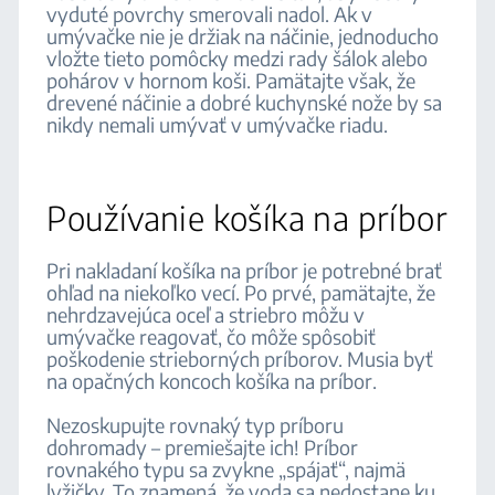
vyduté povrchy smerovali nadol. Ak v
umývačke nie je držiak na náčinie, jednoducho
vložte tieto pomôcky medzi rady šálok alebo
pohárov v hornom koši. Pamätajte však, že
drevené náčinie a dobré kuchynské nože by sa
nikdy nemali umývať v umývačke riadu.
Používanie košíka na príbor
Pri nakladaní košíka na príbor je potrebné brať
ohľad na niekoľko vecí. Po prvé, pamätajte, že
nehrdzavejúca oceľ a striebro môžu v
umývačke reagovať, čo môže spôsobiť
poškodenie strieborných príborov. Musia byť
na opačných koncoch košíka na príbor.
Nezoskupujte rovnaký typ príboru
dohromady – premiešajte ich! Príbor
rovnakého typu sa zvykne „spájať“, najmä
lyžičky. To znamená, že voda sa nedostane ku