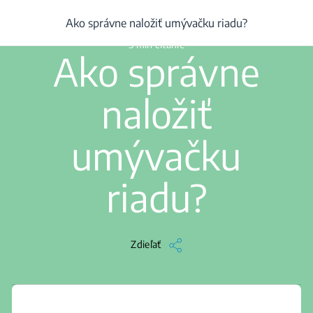
/
...
/
Výrobok
/
Ako správne naložiť umývačku riadu?
Ako správne naložiť umývačku riadu?
3 min čítanie
Ako správne
naložiť
umývačku
riadu?
Zdieľať