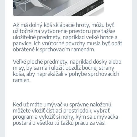
Ak má dolný kôš sklápacie hroty, môžu byť
užitočné na vytvorenie priestoru pre ťažšie
uložiteľné predmety, napríklad veľké hrnce a
panvice. Ich vnútorné povrchy musia byť opäť
obrátené k sprchovacím ramenám.
Veľké ploché predmety, napríklad dosky alebo
misy, by sa mali uložiť pozdĺž bočnej strany
koša, aby neprekážali v pohybe sprchovacích
ramien.
Keď už máte umývačku správne naloženú,
môžete vložiť čistiaci prostriedok, vybrať
program a vyložiť si nohy, kým sa umývačka
postará o všetku tú ťažkú prácu za vás!