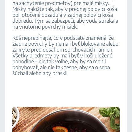
na zachytenie predmetov) pre malé misky.
Misky naložte tak, aby v prednej polovici koša
boli otočené dozadu a v zadnej polovici koša
dopredu. Tým sa zabezpečí, aby voda striekala
na vnútorné povrchy misiek.
Kôš neprepĺňajte, čo v podstate znamená, že
žiadne povrchy by nemali byť blokované alebo
zakryté pred dosahom sprchovacích ramien.
Všetky predmety by mali byť v koši uložené
pohodlne – nie tak voľne, aby by sa mohli
pohybovať, ale nie tak tesne, aby sa o seba
šúchali alebo aby praskli.