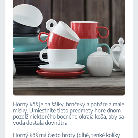
Horný kôš je na šálky, hrnčeky a poháre a malé
misky. Umiestnite tieto predmety hore dnom
pozdĺž niektorého bočného okraja koša, aby sa
voda dostala dovnútra.
Horný kôš má často hroty (dlhé, tenké kolíky