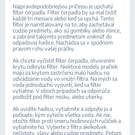
Najpravdepodobnejšou príčinou je upchatý
filter čerpadla. Filter čerpadla by sa mal čistiť
každé tri mesiace alebo keď sa upchá. Tento
filter je nainštalovaný na to, aby zachytával
cudzie predmety, ako sú gombíky alebo mince,
a zabránil takýmto predmetom vniknúť do
odpadovej hadice. Nachádza sa v spodnom
pravom rohu vašej práčky.
Ak chcete vyčistiť filter čerpadla, otvorením
krytu odkryte filter. Niektoré modely pračiek
majú za krytom zastrčenú malú hadicu na
odvádzanie vody vo vnútri filtra. Na iných sa
voda jednoducho vypustí, keď sa filter
vytiahne. V oboch prípadoch sa odporúča
podložiť pod filter misku, alebo utierky.
Ak uvidíte hadicu, vytiahnite a odpojte ju a
počkajte, kým vytečie všetka voda. Ak nie,
otočte filter proti smeru hodinových ručičiek a
vytiahnite ho. Vyberte z filtra akékoľvek
nečistoty, vlasy alebo cudzie predmety. Potom