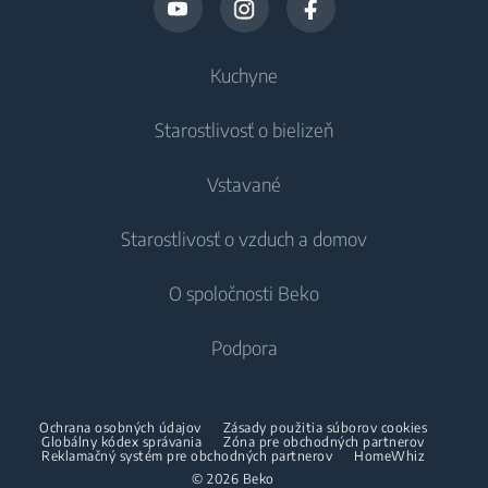
Kuchyne
Starostlivosť o bielizeň
Chladenie
Vstavané
Chladničky
Práčky
Starostlivosť o vzduch a domov
Mrazničky
Voľne stojace práčky
Chladenie
Chladničky s mrazničkou
O spoločnosti Beko
Vstavané práčky
Vstavané chladničky
Starostlivosť o vzduch
Vstavané chladničky
Práčky so sušičkou
Podpora
Vstavané mrazničky
Klimatizácie
Vstavané mrazničky
Vstavané chladničky s mrazničkou
Voľne stojace práčky so sušičkou
O nás
Dehumidifier
Vstavané chladničky s mrazničkou
Ochrana osobných údajov
Zásady použitia súborov cookies
Varenie
Sušičky
Beko Corporate
Globálny kódex správania
Zóna pre obchodných partnerov
Vysávače
Varenie
Reklamačný systém pre obchodných partnerov
HomeWhiz
Beko Professional
© 2026 Beko
Vstavané rúry
Sušičky