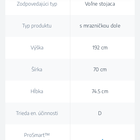
Zodpovedajúci typ
Voľne stojaca
Typ produktu
s mrazničkou dole
Výška
192 cm
Šírka
70 cm
Hĺbka
74.5 cm
Trieda en. účinnosti
D
ProSmart™