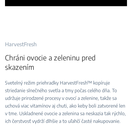
HarvestFresh
Chráni ovocie a zeleninu pred
skazením
Svetelný režim priehradky HarvestFresh™ kopíruje
striedanie slnečného svetla a tmy počas celého dňa. To
udržuje prirodzené procesy v ovocí a zelenine, takže sa
uchová viac vitamínov aj chuti, ako keby boli zatvorené len
v tme. Uskladnené ovocie a zelenina sa neskazia tak rýchlo,
ich čerstvosť vydrží dlhšie a to uľahčí časté nakupovanie.