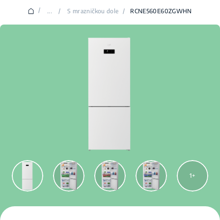
/
...
/
S mrazničkou dole
/
RCNE560E60ZGWHN
1