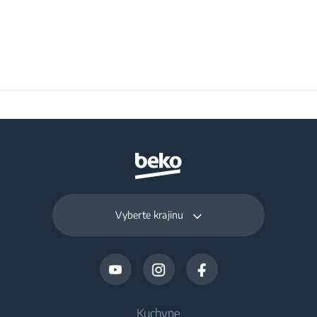
Objem pre mrazené
158 L
potraviny (l)
Denná mraziaca
7.8 kg
kapacita (kg/deň)
Vyberte krajinu
Kuchyne