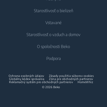
Starostlivosť o bielizeň
Chladenie
Vstavané
Chladničky
Práčky
Starostlivosť o vzduch a domov
Mrazničky
Voľne stojace práčky
Chladenie
Chladničky s mrazničkou
O spoločnosti Beko
Vstavané práčky
Vstavané chladničky
Starostlivosť o vzduch
Vstavané chladničky
Práčky so sušičkou
Podpora
Vstavané mrazničky
Klimatizácie
Vstavané mrazničky
Vstavané chladničky s mrazničkou
Voľne stojace práčky so sušičkou
O nás
Dehumidifier
Vstavané chladničky s mrazničkou
Ochrana osobných údajov
Zásady použitia súborov cookies
Varenie
Sušičky
Beko Corporate
Globálny kódex správania
Zóna pre obchodných partnerov
Vysávače
Varenie
Reklamačný systém pre obchodných partnerov
HomeWhiz
Beko Professional
© 2026 Beko
Vstavané rúry
Sušičky
Bezšnúrové vysávače
Voľne stojace sporáky
Partneri
Vstavané mikrovlnné rúry
Žehličky
Vstavané rúry
Vstavané varné dosky