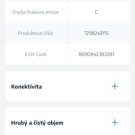
Trieda hlukovej emisie
C
Produktové číslo
7298243115
EAN Code
8690842383281
Konektivita
Spôsob pripojenia
WiFi & Bluetooth
HomeWhiz®
Hrubý a čistý objem