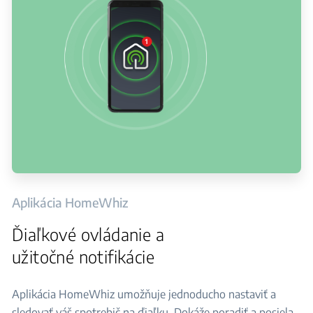
Aplikácia HomeWhiz
Ďiaľkové ovládanie a
užitočné notifikácie
Aplikácia HomeWhiz umožňuje jednoducho nastaviť a
sledovať váš spotrebič na ďiaľku. Dokáže poradiť a posiela