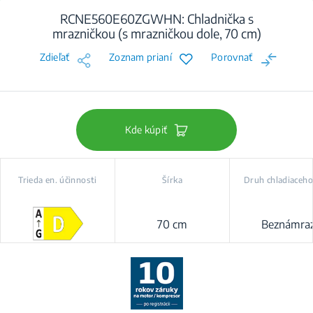
RCNE560E60ZGWHN: Chladnička s
mrazničkou (s mrazničkou dole, 70 cm)
Zdieľať
Zoznam prianí
Porovnať
Kde kúpiť
Trieda en. účinnosti
Šírka
Druh chladiaceh
70 cm
Beznámra