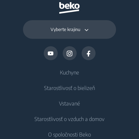
Vyberte krajinu
Kuchyne
Starostlivosť o bielizeň
Chladenie
Vstavané
Chladničky
Práčky
Starostlivosť o vzduch a domov
Mrazničky
Voľne stojace práčky
Chladenie
Chladničky s mrazničkou
O spoločnosti Beko
Vstavané práčky
Vstavané chladničky
Starostlivosť o vzduch