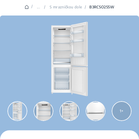
/
...
/
S mrazničkou dole
/
B3RCSO255W
1