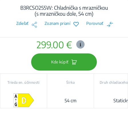
B3RCSO255W: Chladnička s mrazničkou
(s mrazničkou dole, 54 cm)
Zdieľať
Zoznam prianí
Porovnať
299.00 €
Kde kúpiť
Trieda en. účinnosti
Šírka
Druh chladiaceh
54 cm
Statick