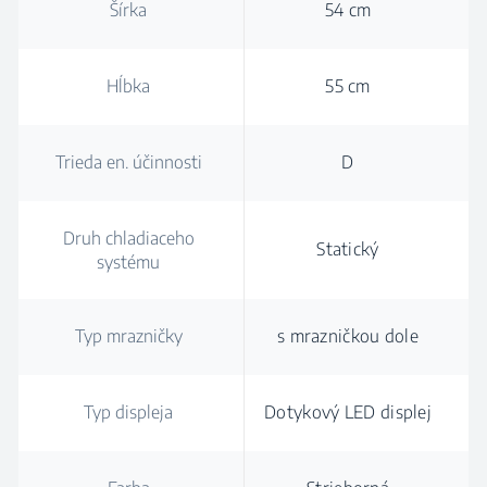
Šírka
54 cm
Hĺbka
55 cm
Trieda en. účinnosti
D
Druh chladiaceho
Statický
systému
Typ mrazničky
s mrazničkou dole
Typ displeja
Dotykový LED displej