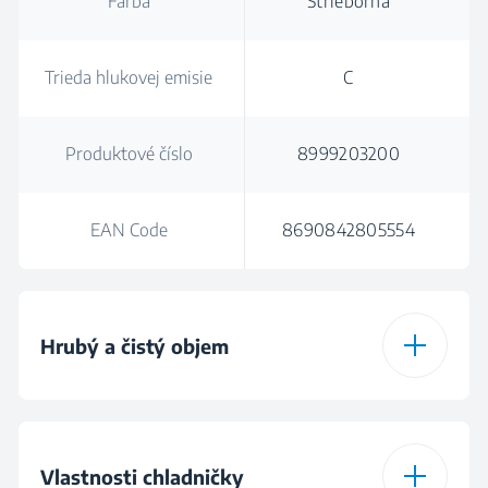
Farba
Strieborná
Trieda hlukovej emisie
C
Produktové číslo
8999203200
EAN Code
8690842805554
Hrubý a čistý objem
Celkový hrubý objem
262 L
(l)
Vlastnosti chladničky