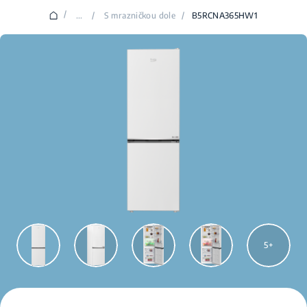
/
...
/
S mrazničkou dole
/
B5RCNA365HW1
5