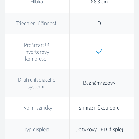
Hĺbka
66.3 cm
Trieda en. účinnosti
D
ProSmart™
Invertorový
kompresor
Druh chladiaceho
Beznámrazový
systému
Typ mrazničky
s mrazničkou dole
Typ displeja
Dotykový LED displej