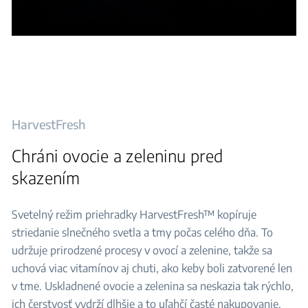
HarvestFresh
Chráni ovocie a zeleninu pred
skazením
Svetelný režim priehradky HarvestFresh™ kopíruje
striedanie slnečného svetla a tmy počas celého dňa. To
udržuje prirodzené procesy v ovocí a zelenine, takže sa
uchová viac vitamínov aj chuti, ako keby boli zatvorené len
v tme. Uskladnené ovocie a zelenina sa neskazia tak rýchlo,
ich čerstvosť vydrží dlhšie a to uľahčí časté nakupovanie.