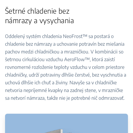
Šetrné chladenie bez
námrazy a vysychania
Oddelený systém chladenia NeoFrost™ sa postará o
chladenie bez námrazy a uchovanie potravín bez miešania
pachov medzi chladničkou a mrazničkou. V kombinácii so
šetrnou cirkuláciou vzduchu AeroFlow™, ktorá zaistí
rovnomerné rozloženie teploty vzduchu v celom priestore
chladničky, udrží potraviny dlhšie čerstvé, bez vyschnutia a
uchová dlhšie ich chuť a živiny. Navyše sa v chladničke
netvoria nepríjemné kvapky na zadnej stene, v mrazničke
sa netvorí námraza, takže nie je potrebné nič odmrazovať.