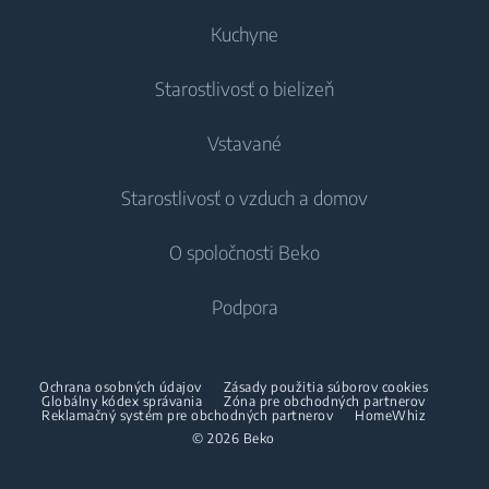
potraviny (l)
Kuchyne
Denná mraziaca
Starostlivosť o bielizeň
6 kg
kapacita (kg/deň)
Chladenie
Vstavané
Chladničky
Práčky
Starostlivosť o vzduch a domov
Mrazničky
Voľne stojace práčky
Chladenie
Chladničky s mrazničkou
O spoločnosti Beko
Vstavané práčky
Vstavané chladničky
Starostlivosť o vzduch
Vstavané chladničky
Práčky so sušičkou
Podpora
Vstavané mrazničky
Klimatizácie
Vstavané mrazničky
Vstavané chladničky s mrazničkou
Voľne stojace práčky so sušičkou
O nás
Dehumidifier
Vstavané chladničky s mrazničkou
Ochrana osobných údajov
Zásady použitia súborov cookies
Varenie
Sušičky
Beko Corporate
Globálny kódex správania
Zóna pre obchodných partnerov
Vysávače
Varenie
Reklamačný systém pre obchodných partnerov
HomeWhiz
Beko Professional
© 2026 Beko
Vstavané rúry
Sušičky
Bezšnúrové vysávače
Voľne stojace sporáky
Partneri
Vstavané mikrovlnné rúry
Žehličky