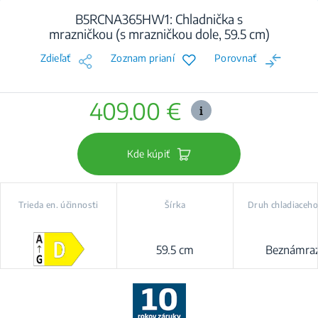
B5RCNA365HW1: Chladnička s
mrazničkou (s mrazničkou dole, 59.5 cm)
Zdieľať
Zoznam prianí
Porovnať
409.00 €
Kde kúpiť
Trieda en. účinnosti
Šírka
Druh chladiaceh
59.5 cm
Beznámra