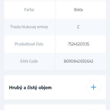
Farba
Biela
Trieda hlukovej emisie
C
Produktové číslo
7524620035
EAN Code
8690842692642
Hrubý a čistý objem
Celkový hrubý objem