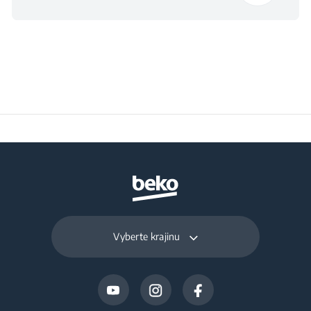
pre prevádzku (°C)
Denná spotreba
0.325
energie pri 16 °C
(kWh/deň)
Doba uchovania pri
11
výpadku prúdu
(hodiny)
Celkový objem
priestoru na čerstvé
210 L
potraviny a chladenie
Vyberte krajinu
(l)
Objem pre mrazené
106 L