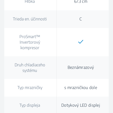
Hĺbka
67.3 cm
Trieda en. účinnosti
C
ProSmart™
Invertorový
kompresor
Druh chladiaceho
Beznámrazový
systému
Typ mrazničky
s mrazničkou dole
Typ displeja
Dotykový LED displej