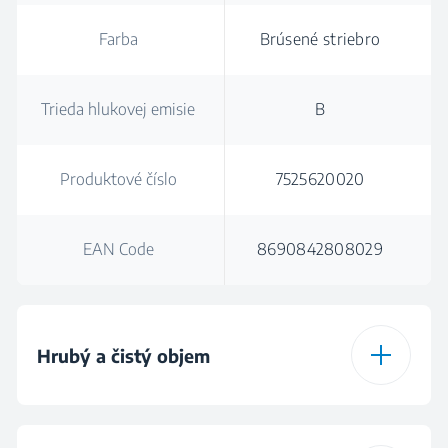
Farba
Brúsené striebro
Trieda hlukovej emisie
B
Produktové číslo
7525620020
EAN Code
8690842808029
Hrubý a čistý objem
Celkový hrubý objem