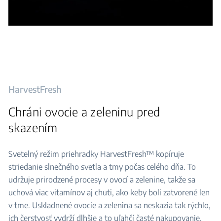
HarvestFresh
Chráni ovocie a zeleninu pred
skazením
Svetelný režim priehradky HarvestFresh™ kopíruje
striedanie slnečného svetla a tmy počas celého dňa. To
udržuje prirodzené procesy v ovocí a zelenine, takže sa
uchová viac vitamínov aj chuti, ako keby boli zatvorené len
v tme. Uskladnené ovocie a zelenina sa neskazia tak rýchlo,
ich čerstvosť vydrží dlhšie a to uľahčí časté nakupovanie.