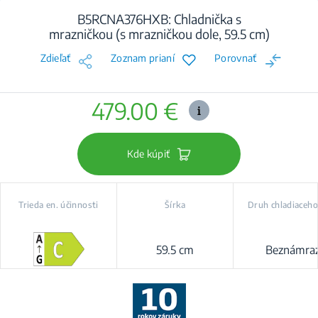
B5RCNA376HXB: Chladnička s
mrazničkou (s mrazničkou dole, 59.5 cm)
Zdieľať
Zoznam prianí
Porovnať
479.00 €
Kde kúpiť
Trieda en. účinnosti
Šírka
Druh chladiaceh
59.5 cm
Beznámra