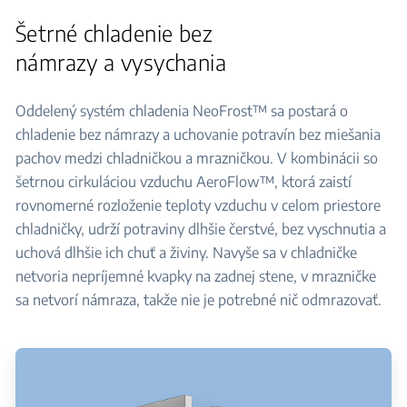
Šetrné chladenie bez
námrazy a vysychania
Oddelený systém chladenia NeoFrost™ sa postará o
chladenie bez námrazy a uchovanie potravín bez miešania
pachov medzi chladničkou a mrazničkou. V kombinácii so
šetrnou cirkuláciou vzduchu AeroFlow™, ktorá zaistí
rovnomerné rozloženie teploty vzduchu v celom priestore
chladničky, udrží potraviny dlhšie čerstvé, bez vyschnutia a
uchová dlhšie ich chuť a živiny. Navyše sa v chladničke
netvoria nepríjemné kvapky na zadnej stene, v mrazničke
sa netvorí námraza, takže nie je potrebné nič odmrazovať.