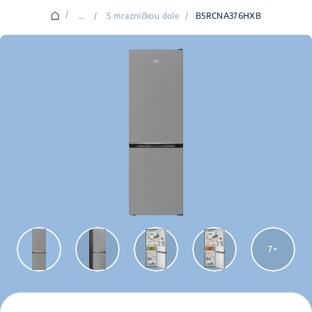
/
...
/
S mrazničkou dole
/
B5RCNA376HXB
7