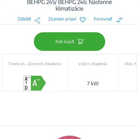
BEHPG 245/ BEHPG 246: Nástenné
klimatizácie
Zdieľať
Zoznam prianí
Porovnať
Kde kúpiť
Trieda en. účinnosti chladenia
Výkon chladenia
Max. hl
7 kW