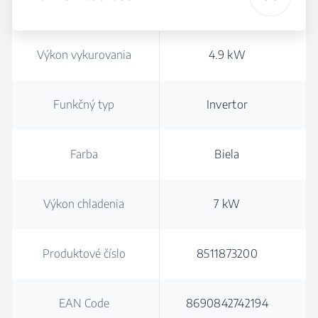
Výkon vykurovania
4.9 kW
Funkčný typ
Invertor
Farba
Biela
Výkon chladenia
7 kW
Produktové číslo
8511873200
EAN Code
8690842742194