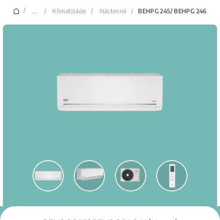
/
...
/
Klimatizácie
/
Nástenné
/
BEHPG 245/ BEHPG 246