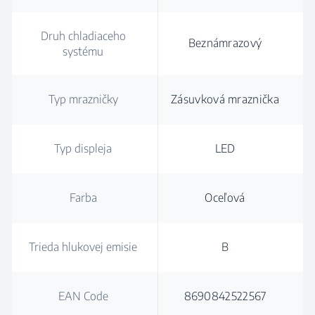
Druh chladiaceho
Beznámrazový
systému
Typ mrazničky
Zásuvková mraznička
Typ displeja
LED
Farba
Oceľová
Trieda hlukovej emisie
B
EAN Code
8690842522567