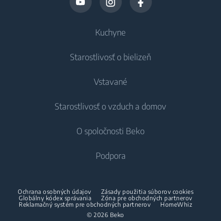
Kuchyne
Starostlivosť o bielizeň
Chladenie
Vstavané
Chladničky
Práčky
Starostlivosť o vzduch a domov
Mrazničky
Voľne stojace práčky
Chladenie
Chladničky s mrazničkou
O spoločnosti Beko
Vstavané práčky
Vstavané chladničky
Starostlivosť o vzduch
Vstavané chladničky
Práčky so sušičkou
Podpora
Vstavané mrazničky
Klimatizácie
Vstavané mrazničky
Vstavané chladničky s mrazničkou
Voľne stojace práčky so sušičkou
O nás
Dehumidifier
Vstavané chladničky s mrazničkou
Ochrana osobných údajov
Zásady použitia súborov cookies
Varenie
Sušičky
Beko Corporate
Globálny kódex správania
Zóna pre obchodných partnerov
Vysávače
Varenie
Reklamačný systém pre obchodných partnerov
HomeWhiz
Beko Professional
© 2026 Beko
Vstavané rúry
Sušičky