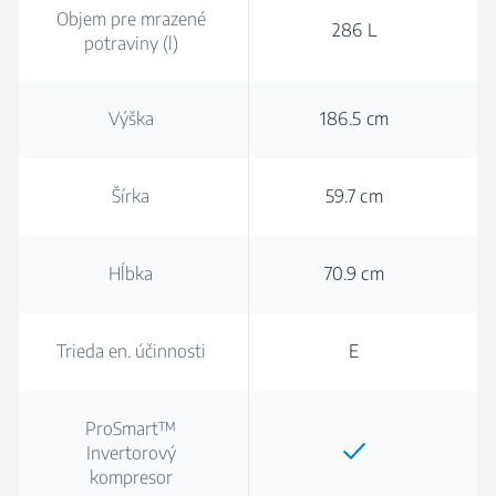
Objem pre mrazené
286 L
potraviny (l)
Výška
186.5 cm
Šírka
59.7 cm
Hĺbka
70.9 cm
Trieda en. účinnosti
E
ProSmart™
Invertorový
kompresor