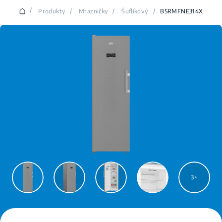
/
Produkty
/
Mrazničky
/
Šuflíkový
/
B5RMFNE314X
3