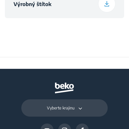
Výrobný štítok
Denná mraziaca
17 kg
kapacita (kg/deň)
Vyberte krajinu