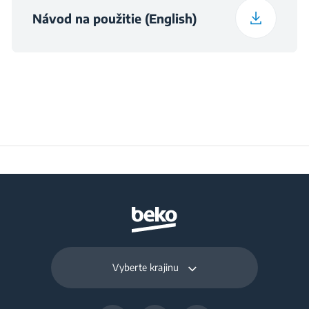
Návod na použitie (English)
Výška balenia
35.5 cm
Šírka balenia
21.3 cm
Hĺbka balenia
31.3 cm
Hmotnosť zabaleného
1.53 kg
produktu
Vyberte krajinu