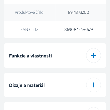
Produktové číslo
8911973200
EAN Code
8690842476679
Funkcie a vlastnosti
Výber rýchlosti
Dizajn a materiál
Hák na cesto z
nerezovej ocele
Materiál - misa
Plast