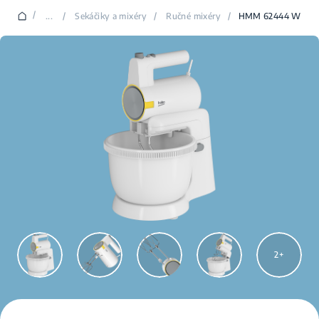
/
...
/
Sekáčiky a mixéry
/
Ručné mixéry
/
HMM 62444 W
2