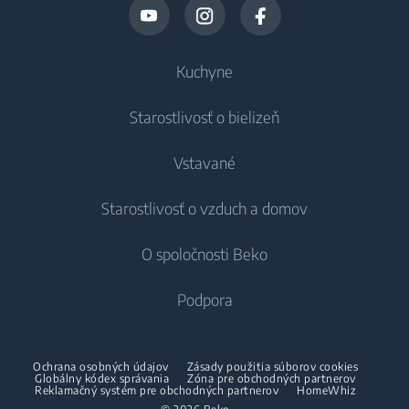
Kuchyne
Starostlivosť o bielizeň
Chladenie
Vstavané
Chladničky
Práčky
Starostlivosť o vzduch a domov
Mrazničky
Voľne stojace práčky
Chladenie
Chladničky s mrazničkou
O spoločnosti Beko
Vstavané práčky
Vstavané chladničky
Starostlivosť o vzduch
Vstavané chladničky
Práčky so sušičkou
Podpora
Vstavané mrazničky
Klimatizácie
Vstavané mrazničky
Vstavané chladničky s mrazničkou
Voľne stojace práčky so sušičkou
O nás
Dehumidifier
Vstavané chladničky s mrazničkou
Ochrana osobných údajov
Zásady použitia súborov cookies
Varenie
Sušičky
Beko Corporate
Globálny kódex správania
Zóna pre obchodných partnerov
Vysávače
Varenie
Reklamačný systém pre obchodných partnerov
HomeWhiz
Beko Professional