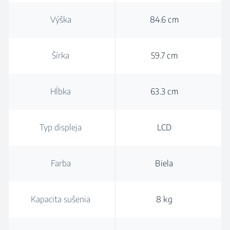
Výška
84.6 cm
Šírka
59.7 cm
Hĺbka
63.3 cm
Typ displeja
LCD
Farba
Biela
Kapacita sušenia
8 kg