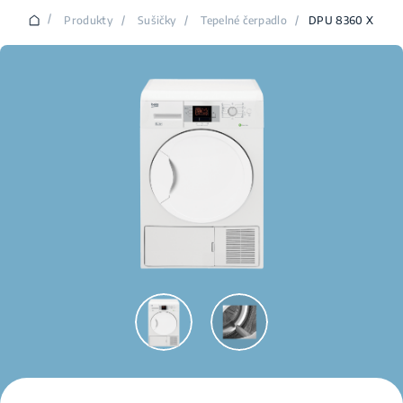
/
Produkty
/
Sušičky
/
Tepelné čerpadlo
/
DPU 8360 X