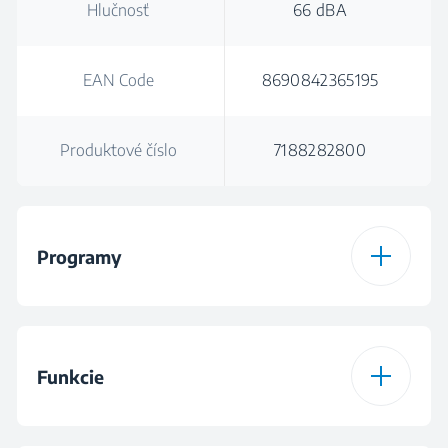
Hlučnosť
66 dBA
EAN Code
8690842365195
Produktové číslo
7188282800
Programy
Počet programov
16
Funkcie
Program 1
Program Džínsy